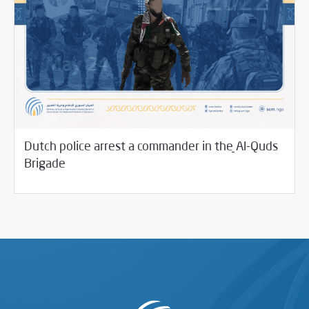
Dutch police arrest a commander in the ِAl-Quds
05/24/2022
SCM Statements
Brigade