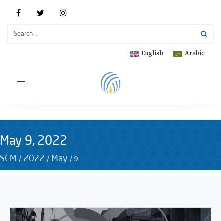
English
Arabic
Toggle
navigation
May 9, 2022
/
/
/
9
SCM
2022
May