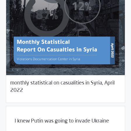
monthly statistical on casualities in Syria, April
05/09/2022
Violations Watch
2022
I knew Putin was going to invade Ukraine
/
05/09/2022
Library
Magazine