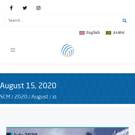
English
Arabic
Toggle
navigation
August 15, 2020
/
/
/
15
SCM
2020
August