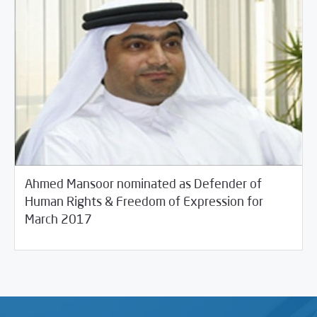
Ahmed Mansoor nominated as Defender of
Human Rights & Freedom of Expression for
03/10/2017
Arab World
March 2017