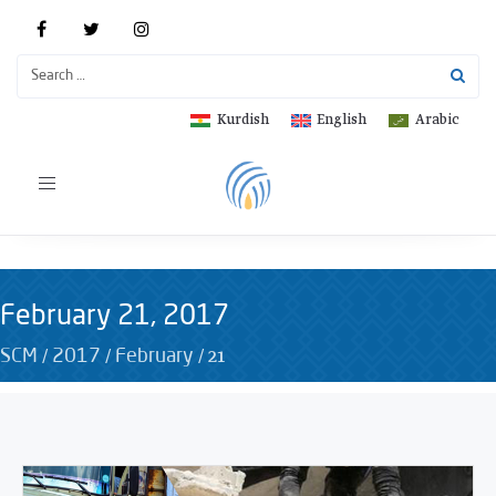
Kurdish
English
Arabic
Toggle
navigation
February 21, 2017
/
/
/
21
SCM
2017
February