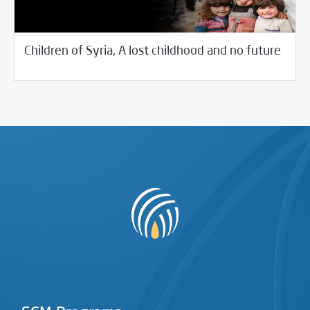
12/25/2016
Rotator
Children of Syria, A lost childhood and no future