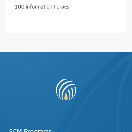
100 information heroes
05/01/2014
Violations Watch