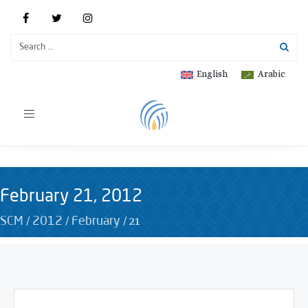
English
Arabic
Toggle
navigation
February 21, 2012
/
/
/
21
SCM
2012
February