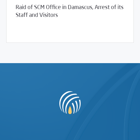
Raid of SCM Office in Damascus, Arrest of its
Staff and Visitors
02/21/2012
Violations Watch