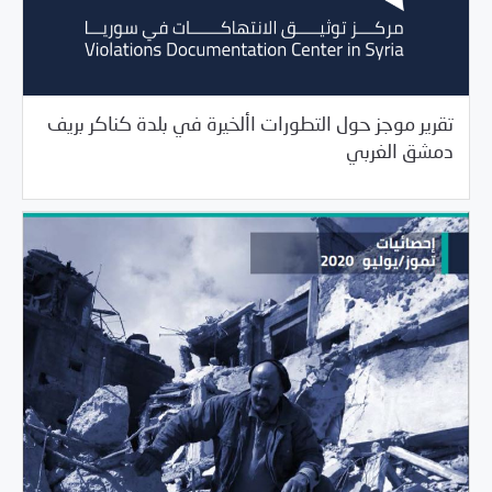
تقرير موجز حول التطورات األخيرة في بلدة كناكر بريف
/
10/10/2020
خبر بارز
مرصد الانتهاكات
دمشق الغربي