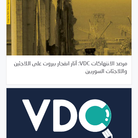
مرصد الانتهاكات VDC: آثار انفجار بيروت على اللاجئين
12/23/2020
مرصد الانتهاكات
واللاجئات السوريين