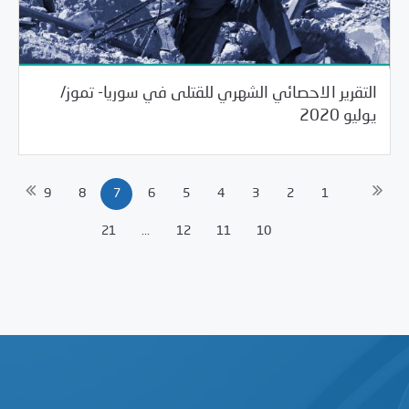
التقرير الاحصائي الشهري للقتلى في سوريا- تموز/
08/15/2020
مرصد الانتهاكات
يوليو 2020
9
8
7
6
5
4
3
2
1
21
...
12
11
10