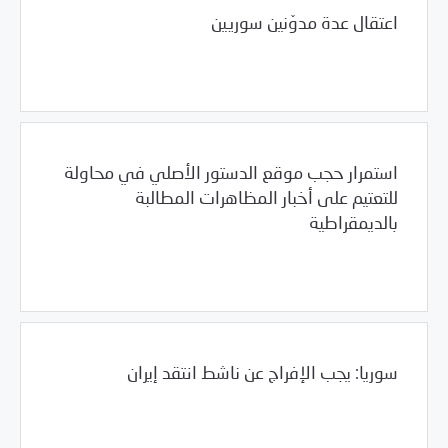
اعتقال عدة مدوّنين سوريين
02/27/2011
مرصد الانتهاكات
استمرار حجب موقع الدستور الأصلي في محاولة
للتعتيم على أخبار المظاهرات المطالبة
بالديمقراطية
/
/
01/27/2011
العالم العربي
مرصد الانتهاكات
مصر
سوريا: يجب الإفراج عن ناشط انتقد إيران
01/19/2011
مرصد الانتهاكات