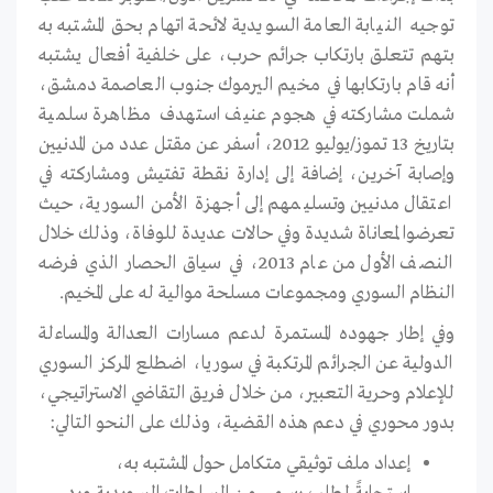
توجيه النيابة العامة السويدية لائحة اتهام بحق المشتبه به
بتهم تتعلق بارتكاب جرائم حرب، على خلفية أفعال يشتبه
أنه قام بارتكابها في مخيم اليرموك جنوب العاصمة دمشق،
شملت مشاركته في هجوم عنيف استهدف مظاهرة سلمية
بتاريخ 13 تموز/يوليو 2012، أسفر عن مقتل عدد من المدنيين
وإصابة آخرين، إضافة إلى إدارة نقطة تفتيش ومشاركته في
اعتقال مدنيين وتسليمهم إلى أجهزة الأمن السورية، حيث
تعرضوا لمعاناة شديدة وفي حالات عديدة للوفاة، وذلك خلال
النصف الأول من عام 2013، في سياق الحصار الذي فرضه
النظام السوري ومجموعات مسلحة موالية له على المخيم.
وفي إطار جهوده المستمرة لدعم مسارات العدالة والمساءلة
الدولية عن الجرائم المرتكبة في سوريا، اضطلع المركز السوري
للإعلام وحرية التعبير، من خلال فريق التقاضي الاستراتيجي،
بدور محوري في دعم هذه القضية، وذلك على النحو التالي:
إعداد ملف توثيقي متكامل حول المشتبه به،