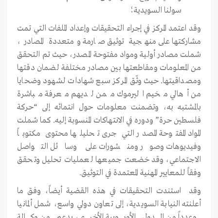
سولنا السويدية؛
وقد اعتمد المركز في إجراء التحقيقات وإعداد الملفات التي تمت
مشاركتها على منهجية توثيق صارمة ومتعددة المصادر،
شملت مصادر أولية ومواد مفتوحة المصدر، حيث تم التحقق
من المعلومات ومقاطعتها بين مصادر مختلفة لضمان دقتها
ومصداقيتها. حيث وثّق المركز سبع شهادات لشهود وضحايا
من أهالي مخيم اليرموك ممن لديهم معرفة مباشرة
بالمشتبه به، وتضمنت معلومات حول انتمائه إلى “حركة
فلسطين حرة” ودوره في الانتهاكات المنسوبة إليه. كما شملت
المواد المفتوحة المصدر التي جرى تحليلها محتوى مكتوباً
وفيديوهات وصور ومنشورات على وسائل التواصل
الاجتماعي، وقد خضعت جميعها لعمليات تحليل وتحقق
وفقاً للمعايير المهنية المعتمدة في التوثيق.
وقد استندت التحقيقات في هذه القضية أيضاً، وفق ما
أعلنته النيابة السويدية، إلى تعاون دولي واسع، شمل ألمانيا
وعدداً من الدول الأوروبية الأخرى، بدعم من وكالة