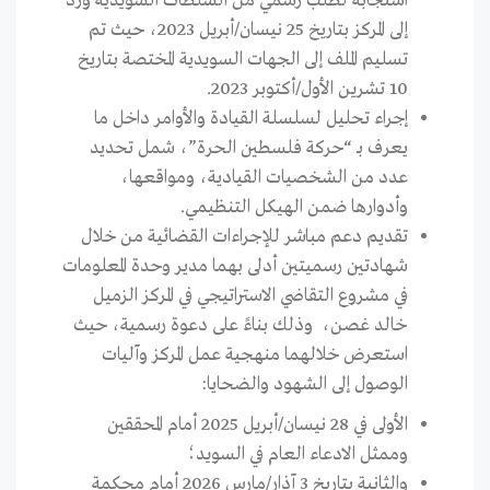
استجابةً لطلب رسمي من السلطات السويدية ورد
إلى المركز بتاريخ 25 نيسان/أبريل 2023، حيث تم
تسليم الملف إلى الجهات السويدية المختصة بتاريخ
10 تشرين الأول/أكتوبر 2023.
إجراء تحليل لسلسلة القيادة والأوامر داخل ما
يعرف بـ “حركة فلسطين الحرة”، شمل تحديد
عدد من الشخصيات القيادية، ومواقعها،
وأدوارها ضمن الهيكل التنظيمي.
تقديم دعم مباشر للإجراءات القضائية من خلال
شهادتين رسميتين أدلى بهما مدير وحدة المعلومات
في مشروع التقاضي الاستراتيجي في المركز الزميل
خالد غصن، وذلك بناءً على دعوة رسمية، حيث
استعرض خلالهما منهجية عمل المركز وآليات
الوصول إلى الشهود والضحايا:
الأولى في 28 نيسان/أبريل 2025 أمام المحققين
وممثل الادعاء العام في السويد؛
والثانية بتاريخ 3 آذار/مارس 2026 أمام محكمة