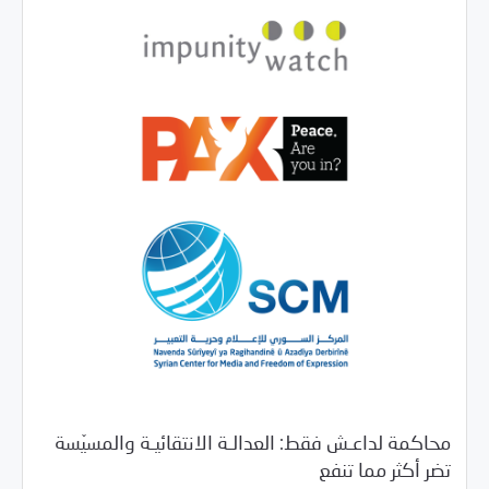
محاكمة لداعـش فقط: العدالـة الانتقائيـة والمسيّسة
/
11/28/2019
بيانات المركز
خبر بارز
تضر أكثر مما تنفع