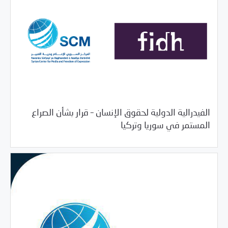
الفيدرالية الدولية لحقوق الإنسان – قرار بشأن الصراع
/
11/15/2019
بيانات المركز
خبر بارز
المستمر في سوريا وتركيا