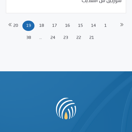
سوريين من التعذيب
20
19
18
17
16
15
14
1
38
...
24
23
22
21