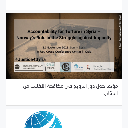
مؤتمر حول دور النرويج في مكافحة الإفلات من
/
11/04/2019
بيانات المركز
خبر بارز
العقاب