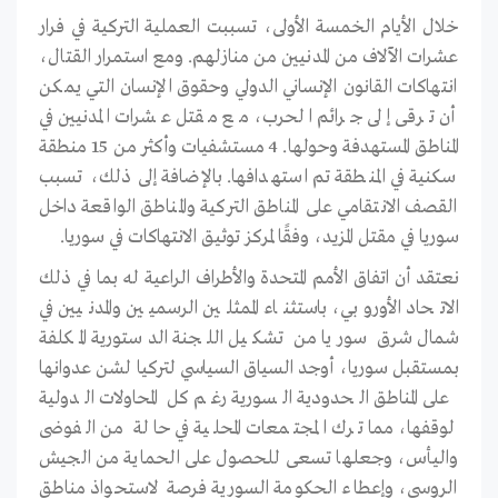
خلال الأيام الخمسة الأولى، تسببت العملية التركية في فرار
عشرات الآلاف من المدنيين من منازلهم. ومع استمرار القتال،
انتهاكات القانون الإنساني الدولي وحقوق الإنسان التي يمكن
أن ترقى إلى جرائم الحرب، مع مقتل عشرات المدنيين في
المناطق المستهدفة وحولها. 4 مستشفيات وأكثر من 15 منطقة
سكنية في المنطقة تم استهدافها. بالإضافة إلى ذلك، تسبب
القصف الانتقامي على المناطق التركية والمناطق الواقعة داخل
سوريا في مقتل المزيد، وفقًا لمركز توثيق الانتهاكات في سوريا.
نعتقد أن اتفاق الأمم المتحدة والأطراف الراعية له بما في ذلك
الاتحاد الأوروبي، باستثناء الممثلين الرسميين والمدنيين في
شمال شرق سوريا من تشكيل اللجنة الدستورية المكلفة
بمستقبل سوريا، أوجد السياق السياسي لتركيا لشن عدوانها
على المناطق الحدودية السورية رغم كل المحاولات الدولية
لوقفها، مما ترك المجتمعات المحلية في حالة من الفوضى
واليأس، وجعلها تسعى للحصول على الحماية من الجيش
الروسي، وإعطاء الحكومة السورية فرصة لاستحواذ مناطق