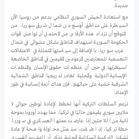
جديدة.
مع استعادة الجيش السوري النظامي بدعم من روسيا الآن
السيطرة على مناطق أوسع من شمال شرق سوريا، من
المتوقع أن تزداد هذه الأرقام. من المحتمل أن تواصل قوات
الحكومة السورية استهداف المناطق بشكل عشوائي في شمال
غرب سوريا، بالإضافة إلى سياستها المتمثلة في الاعتقالات
التعسفية للمعارضين المزعومين المقيمين في المناطق الخاضعة
لسيطرتها. في حين أن منظمات حقوق الإنسان والمنظمات
الإنسانية الدولية والمحلية تغادر تدريجيا المناطق الشمالية
الشرقية خشية على حياتهم، فإن هناك أزمة إنسانية في طور
الإعداد.
تزعم السلطات التركية أنها تخطط لإعادة توطين حوالي 3
ملايين سوري يقيمون حاليًا في تركيا، مما يهدد أوروبا بموجة
ثانية من اللاجئين إذا عارضت عملها العسكري في سوريا.
خطة تركيا، إذا طبقت، ستمثل محاولة واضحة لإعادة
تشكيل التركيبة السكانية المحلية. نذكر أن التشريد القسري