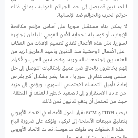
للمدنيين قد يصل إلى حد الجرائم الدولية، بما في ذلك
جرائم الحرب والجرائم ضد الإنسانية.
لا يمكن بناء مستقبل سوريا على أساس مزاعم مكافحة
الإرهاب، أو كوسيلة لحماية الأمن القومي للبلدان المجاورة
لسوريا. مثل هذه الأعمال تغذي تعميم الإفلات من العقاب
على الأعمال الوحشية ضد المدنيين وتمهد الطريق لمزيد من
العنف بين المجتمعات السورية، وخاصة بين العرب والأكراد.
إنهم يخاطرون بإلحاق ضرر عميق بإمكانيات التوصل إلى حل
سلمي ومستدام في سوريا ، مما يضر بشكل أكبر بفرص
إعادة تأهيل التماسك الاجتماعي السوري، ويؤدي إلى مزيد
من عدم الاستقرار وإلى تصعيد خطير للعنف في المنطقة،
حيث من المحتمل أن يدفع المدنيون ثمن ذلك.
ترحب FIDH و SCM بقرار الدول الأعضاء في الاتحاد الأوروبي
بتعليق مبيعات الأسلحة إلى تركيا، ونؤكد على ضرورة اتباع
هذه الخطوات بخطوات ملموسة. نحث الاتحاد الأوروبي
والمجتمع الدولي بشكل خاص على: