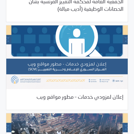
الجمعية العامة لمحكمة التمييز الفرنسية بشأن
06/27/2025
بيانات المركز
الحصانات الوظيفية (أديب ميالة)
/
06/27/2025
Uncategorized
فرص التدريب و المشاركة
إعلان لمزودي خدمات – مطور مواقع ويب