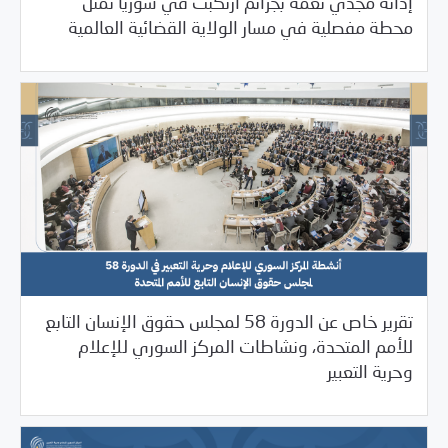
إدانة مجدي نعمة بجرائم ارتُكبت في سوريا تمثل
06/13/2025
بيانات المركز
محطة مفصلية في مسار الولاية القضائية العالمية
تقرير خاص عن الدورة 58 لمجلس حقوق الإنسان التابع
للأمم المتحدة، ونشاطات المركز السوري للإعلام
06/05/2025
بوابة الأمم المتحدة
وحرية التعبير