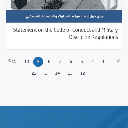
Statement on the Code of Conduct and Military
06/02/2025
بيانات المركز
Discipline Regulations
11
10
9
8
7
6
5
4
1
21
...
14
13
12