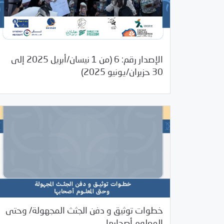
الإصدار رقم: 6 (من 1 نيسان/أبريل 2025 إلى
07/28/2025
الملخص الإعلامي
30 حزيران/يونيو 2025)
خطوات توثيق و دفن الجثث المجهولة/ وحتى
07/24/2025
مرصد الانتهاكات
المعلوم أصحابها