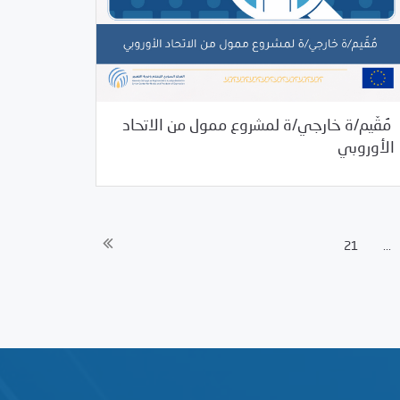
مُقّيم/ة خارجي/ة لمشروع ممول من الاتحاد
07/09/2025
فرص التدريب و المشاركة
الأوروبي
21
...