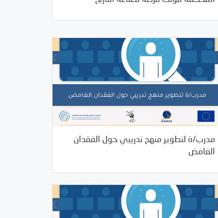
مدرب/ة لتطوير منهج تدريبي حول الفقدان
07/23/2025
فرص التدريب و المشاركة
الغامض