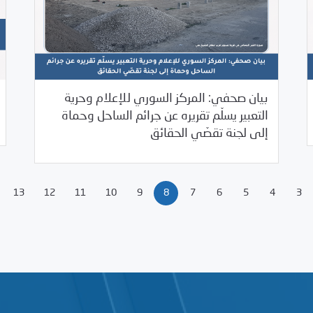
بيان صحفي: المركز السوري للإعلام وحرية
التعبير يسلّم تقريره عن جرائم الساحل وحماة
07/08/2025
بيانات المركز
إلى لجنة تقصّي الحقائق
13
12
11
10
9
8
7
6
5
4
3