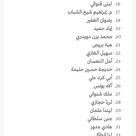
لبنى قنواتي
م. إبراهيم شيخ الشباب
رضوان الغفير
إياد حميد
محمد يزن دويدري
هبة بريص
سهيل الغازي
أمل النعسان
خديجة حسين حليمة
أبي كرد علي
آلاء يونس
ملك شنواني
ثريا حجازي
ليندا عثمان
جنى سلطاني
هادي مدور
لنا انطاكي