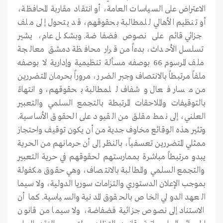
الاعتراض على السياسات العامة، أو انتقاد مقاربة المحافظة،
أو تنظيم الأهالي للمطالبة بحقوقهم، قد يتحول إلى ملف
جزائي قائم على نصوص فضفاضة. وبشكل عام، يشير
تسلسل الأحداث، بدءاً من قرار محافظة دمشق معالجة
ملف المرسوم 66 بوصفه مسألة تنظيمية وإدارية لا بوصفه
ملفاً مرتبطاً بالانتصاف وجبر الضرر، مروراً بحرمان المتضررين
من مسار فعال وشفاف للمطالبة بحقوقهم، وانتهاءً
بالتوقيفات والملاحقات المرتبطة بالتجمع السلمي والتعبير
العلني، إلى نمط مقلق من القيود على الحقوق الأساسية.
وتثير هذه الوقائع مخاوف جدية من أن يكون توقيف واحتجاز
ممثلي المتضررين تعسفياً، بالنظر إلى أن حرمانهم من الحرية
يبدو مرتبطاً مباشرة بممارستهم لحقوقهم في حرية التعبير
والتجمع السلمي والمطالبة بالانتصاف، وهي حقوق مكفولة
بموجب الإعلان الدستوري والتزامات سوريا الدولية، ولا سيما
العهد الدولي الخاص بالحقوق المدنية والسياسية. كما أن
الاستناد إلى نصوص جزائية فضفاضة، ولا سيما من قانون