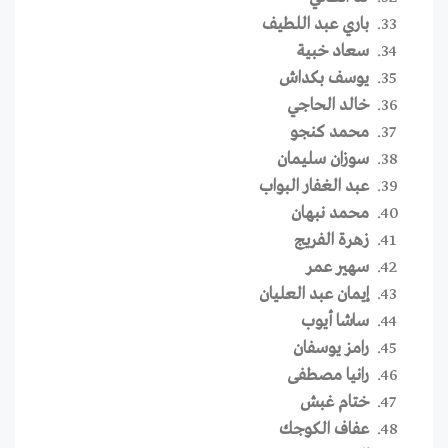
باري عبد اللطيف
سعاد خبية
يوسف بكداش
خالد الحاجي
محمد كنجو
سوزان سليمان
عبد الغفار البواب
محمد نبهان
زهرة الفريج
سهير عمر
إيمان عبد العليان
ساشا أيوب
رامز يوسفان
رانيا مصطفى
ختام غبش
عفاف الكوجك