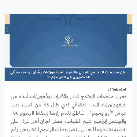
19/06/2026
تعرب منظمات المجتمع المدني والأفراد الموقّعون/ات أدناه عن
قلقهم/ن إزاء المسار القضائي الذي طال كلاً من السيد ياسر
عباس “أبو وسيم”، الناطق باسم رابطة إسقاط المرسوم 66،
والمهندس إبراهيم شيخ الشباب، ممثل لجان أهل المزة، على
خلفية نشاطهما العلني المتصل بملف المرسوم التشريعي رقم