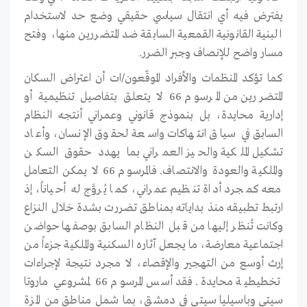
يفترض فيه أي انتقال سياسي حقيقي وضع حد لاستخدام
البنية القانونية القمعية السابقة ضد المتضررين منها، وفتح
مسار واضح للإنصاف وجبر الضرر.
كما تؤكد المنظمات والأفراد الموقّعون/ات أن اعتراض السكان
المتضررين من المرسوم 66 لا يتعلق بتفاصيل تنظيمية أو
إدارية محايدة، بل بنموذج قانوني وعمراني أنتجه النظام
السابق في سياق انتهاكات واسعة لحقوق الإنسان، وأعاد
تشكيل الملكية والحيز العمراني بما يهدد حقوق السكن
والملكية والعودة والانتصاف. فالمرسوم 66 لا يمكن التعامل
معه كمجرد أداة تنظيم عمراني، كما يُروَّج له أحياناً، إذ
ارتبط تطبيقه منذ بداياته بمناطق تضررت بشدة خلال النزاع
وكانت تُنظر إليها من قبل النظام السابق بوصفها حواضن
اجتماعية معارضة، ما يجعل آثاره السكنية والملكية جزءاً من
إرث أوسع من التهجير والإقصاء، لا مجرد نتيجة لإجراءات
تخطيطية محايدة. فقد أسس المرسوم 66 لمشروعي ماروتا
سيتي وباسيليا سيتي في دمشق، بما شمل مناطق من المزة