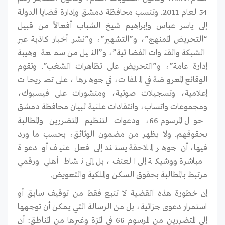
54 لعام 2011. وتنسب محافظة دمشق وإدارة قضايا الدولة
إلى ياسر عباس وإبراهيم شيخ الشباب أفعالاً من قبيل
“التحريض الممنهج”، و”التشهير”، و”نشر أخبار كاذبة عبر
الشبكة والقنوات الفضائية”، و”النيل من سمعة وهيبة
إدارة عامة”، و”التحريض على تظاهرات الشغب”. وتقوم
الوقائع المعروضة في الملفات، في جوهرها، على تصريحات
إعلامية، وتسجيلات صوتية، ومنشورات على فيسبوك،
ومجموعات واتساب، وانتقادات علنية لبيان محافظة دمشق
حول المرسوم 66، ودعوات لتنظيم المتضررين والمطالبة
بحقوقهم. ولا يظهر من مضمون الوثائق، بحسب ما ورد
فيها، أن جوهر الملاحقة يستند إلى فعل عنيف أو دعوة
مباشرة ووشيكة إلى العنف، بل إلى نشاط أهلي ورقمي
مرتبط بالمطالبة بحقوق السكن والملكية والتعويض.
إن خطورة هذه القضية لا تنبع فقط من توقيف سابق أو
استمرار دعوى جزائية، بل من الرسالة التي يمكن أن توجهها
إلى المتضررين من المرسوم 66 في المزة وغيرها من المناطق: أن