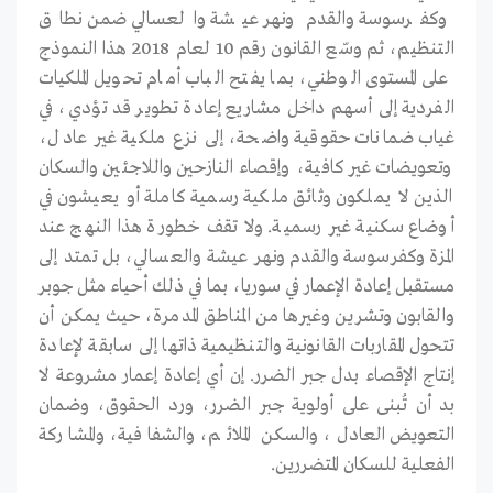
وكفرسوسة والقدم ونهر عيشة والعسالي ضمن نطاق
التنظيم، ثم وسّع القانون رقم 10 لعام 2018 هذا النموذج
على المستوى الوطني، بما يفتح الباب أمام تحويل الملكيات
الفردية إلى أسهم داخل مشاريع إعادة تطوير قد تؤدي، في
غياب ضمانات حقوقية واضحة، إلى نزع ملكية غير عادل،
وتعويضات غير كافية، وإقصاء النازحين واللاجئين والسكان
الذين لا يملكون وثائق ملكية رسمية كاملة أو يعيشون في
أوضاع سكنية غير رسمية. ولا تقف خطورة هذا النهج عند
المزة وكفرسوسة والقدم ونهر عيشة والعسالي، بل تمتد إلى
مستقبل إعادة الإعمار في سوريا، بما في ذلك أحياء مثل جوبر
والقابون وتشرين وغيرها من المناطق المدمرة، حيث يمكن أن
تتحول المقاربات القانونية والتنظيمية ذاتها إلى سابقة لإعادة
إنتاج الإقصاء بدل جبر الضرر. إن أي إعادة إعمار مشروعة لا
بد أن تُبنى على أولوية جبر الضرر، ورد الحقوق، وضمان
التعويض العادل، والسكن الملائم، والشفافية، والمشاركة
الفعلية للسكان المتضررين.