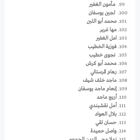
مأمون الغفير
لجين يوسفان
محمد أبو اللبن
مها غرير
امل الغفير
فوزية الخطيب
نجوى خطيب
محمد أبو كرش
رهام المرستاني
ماجد خلف شيف
إنعام ماجد يوسفان
أريج ماجد
أمل نقشبندي
بلال العواد
حسان تقي
واصل حميدة
نهلا محي الدين الحمصي