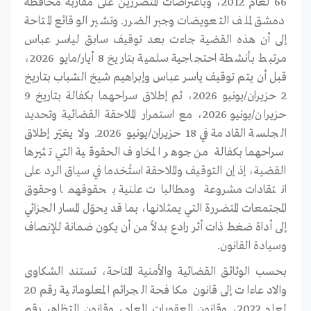
66 لعام 2012، وباعتراضات المتضررين على مقاربة محافظة
دمشق لملف التعويضات وجبر الضرر. وتشير الوقائع المتاحة
إلى أن هذه القضية جاءت بعد توقيف سابق لياسر عباس
مرتبط بأنشطة احتجاجية سلمية بتاريخ 8 أيار/مايو 2026،
قبل أن يتم توقيف ياسر عباس وإبراهيم شيخ الشباب بتاريخ
2 حزيران/يونيو 2026، ثم إطلاق سراحهما بكفالة بتاريخ 9
حزيران/يونيو 2026، مع استمرار الملاحقة القضائية وتحديد
الجلسة القادمة في 18 حزيران/يونيو 2026. ولا يغيّر إطلاق
سراحهما بكفالة من جوهر المخاوف الحقوقية التي تثيرها
القضية، إذ إن التوقيف والملاحقة استُخدما في سياق الرد على
انتقادات مشروعة ومطالبات علنية بحقوقهما وحقوق
المجتمعات المتضررة التي يمثلانها، بما قد يحوّل المسار الجزائي
إلى أداة ضغط ذات أثر رادع بدلاً من أن يكون ضمانة للإنصاف
وسيادة القانون.
بحسب الوثائق القضائية والأمنية المتاحة، تستند الشكاوى
والادعاءات إلى قانون مكافحة الجرائم المعلوماتية رقم 20
لعام 2022، وقانون العقوبات العام، وقانون التظاهر رقم