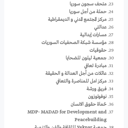
متحف سجون سوريا
حملة من أجل سوريا
مركز المجتمع المدني و الديمقراطية
عدالتي
مسارات إبدالية
مؤسسة شبكة الصحفيات السوريات
حقوقيات
جمعية ليلون للضحايا
مبادرة تعافي
عائلات من أجل العدالة و الحقيقة
مركز امل للمناصرة والتعافي
فريق ورشة
نوفوتوزون
حُماة حقوق الانسان
MDP- MADAD for Development and
Peacebuilding
جمعية Yekpar للثقافة والفن والتنمية