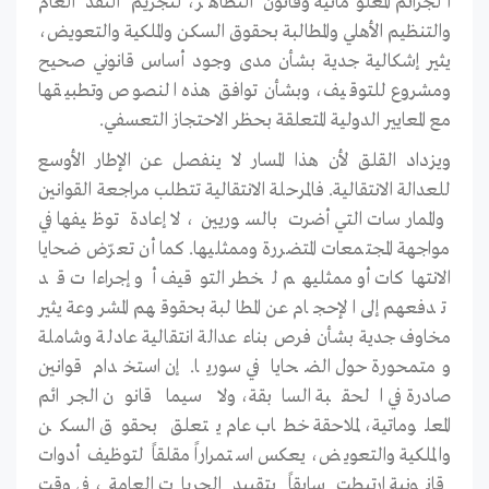
الجرائم المعلوماتية وقانون التظاهر، لتجريم النقد العام
والتنظيم الأهلي والمطالبة بحقوق السكن والملكية والتعويض،
يثير إشكالية جدية بشأن مدى وجود أساس قانوني صحيح
ومشروع للتوقيف، وبشأن توافق هذه النصوص وتطبيقها
مع المعايير الدولية المتعلقة بحظر الاحتجاز التعسفي.
ويزداد القلق لأن هذا المسار لا ينفصل عن الإطار الأوسع
للعدالة الانتقالية. فالمرحلة الانتقالية تتطلب مراجعة القوانين
والممارسات التي أضرت بالسوريين، لا إعادة توظيفها في
مواجهة المجتمعات المتضررة وممثليها. كما أن تعرّض ضحايا
الانتهاكات أو ممثليهم لخطر التوقيف أو إجراءات قد
تدفعهم إلى الإحجام عن المطالبة بحقوقهم المشروعة يثير
مخاوف جدية بشأن فرص بناء عدالة انتقالية عادلة وشاملة
ومتمحورة حول الضحايا في سوريا. إن استخدام قوانين
صادرة في الحقبة السابقة، ولا سيما قانون الجرائم
المعلوماتية، لملاحقة خطاب عام يتعلق بحقوق السكن
والملكية والتعويض، يعكس استمراراً مقلقاً لتوظيف أدوات
قانونية ارتبطت سابقاً بتقييد الحريات العامة، في وقت