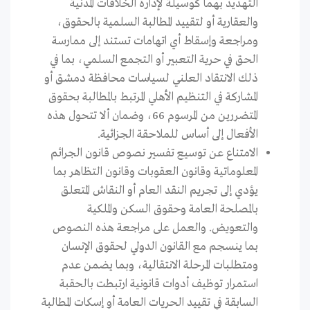
التهديد بهما كوسيلة لإدارة الخلافات المدنية
والعقارية أو لتقييد المطالبة السلمية بالحقوق،
ومراجعة وإسقاط أي اتهامات تستند إلى ممارسة
الحق في حرية التعبير أو التجمع السلمي، بما في
ذلك الانتقاد العلني لسياسات محافظة دمشق أو
المشاركة في التنظيم الأهلي المرتبط بالمطالبة بحقوق
المتضررين من المرسوم 66، وضمان ألا تتحول هذه
الأفعال إلى أساس للملاحقة الجزائية.
الامتناع عن توسيع تفسير نصوص قانون الجرائم
المعلوماتية وقانون العقوبات وقانون التظاهر بما
يؤدي إلى تجريم النقد العام أو النقاش المتعلق
بالمصلحة العامة وحقوق السكن والملكية
والتعويض. والعمل على مراجعة هذه النصوص
بما ينسجم مع القانون الدولي لحقوق الإنسان
ومتطلبات المرحلة الانتقالية، وبما يضمن عدم
استمرار توظيف أدوات قانونية ارتبطت بالحقبة
السابقة في تقييد الحريات العامة أو إسكات المطالبة