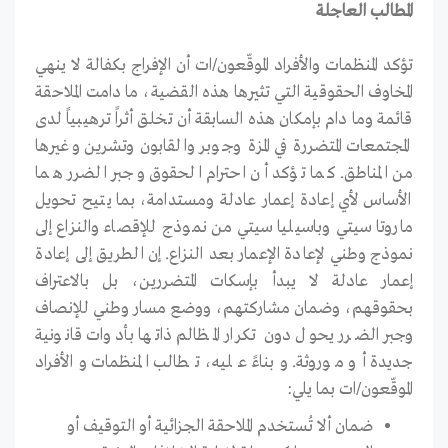
المطالب العاجلة
تؤكد المنظمات والأفراد الموقّعون/ات أن الإفراج بكفالة لا ينهي
المخاوف الحقوقية التي تثيرها هذه القضية، ما دامت الملاحقة
قائمة وما دام بإمكان هذه السابقة أن تخلق أثراً ترهيبياً لدى
المجتمعات المتضررة في المزة وجوبر والقابون وتشرين وغيرها
من المناطق. كما تؤكد أن احترام الحقوق وجبر الضرر هما
الأساس لأي إعادة إعمار عادلة ومستدامة، بما يتيح تحويل
ماروتا سيتي وباسيليا سيتي من نموذج للإقصاء والنزاع إلى
نموذج وطني لإعادة الإعمار بعد النزاع. إن الطريق إلى إعادة
إعمار عادلة لا يبدأ بإسكات المتضررين، بل بالاعتراف
بحقوقهم، وضمان مشاركتهم، ووضع مسار وطني للإنصاف
وجبر الضرر يحول دون تكرار المظالم ذاتها بأدوات قانونية
جديدة أو موروثة. وبناءً عليه، تطالب المنظمات والأفراد
الموقّعون/ات بما يلي:
ضمان ألا تُستخدم الملاحقة الجزائية أو التوقيف أو