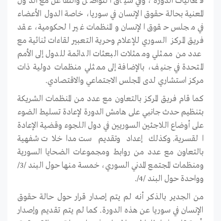
فعاليات الدورة، وفي سياق التواصل والتفاعل مع الدول
المعنية بحالة حقوق الإنسان في سوريا، خاصة الدول الأعضاء
في مجلس حقوق الإنسان والمنظمات غير الحكومية، عقد
فريق المركز السوري للإعلام وحرية التعبير لقاءات ثنائية مع
عدد من ممثلي وممثلات البعثات الدائمة للدول إلى الأمم
المتحدة في جنيف، بالإضافة إلى ممثلي منظمات دولية ذات
مركز استشاري لدى المجلس الاجتماعي والاقتصادي.
كما قام فريق المركز بالتعاون مع عدد من المنظمات الشريكة
بتنظيم حدث جانبي على هامش الدورة لإعادة تسليط الضوء
على أوضاع اللاجئين السوريين في دول اللجوء وقضية الإعادة
القسرية. وكذلك إعداد وتقديم ست مداخلات شفهية
بالتعاون مع عدد من روابط ومجموعات الضحايا السورية
ومنظمات المجتمع المدني السوري، خمسة منها حول البند /3/
وواحدة حول البند /4/.
من الجدير بالذكر أنه لم يتم إصدار قرار حول حالة حقوق
الإنسان في سوريا عن هذه الدورة. كما لم يتم تقديم وإصدار