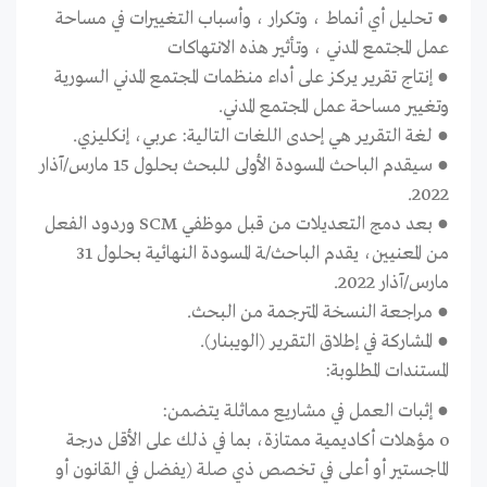
●
تحليل أي أنماط ، وتكرار ، وأسباب التغييرات في مساحة
عمل المجتمع المدني ، وتأثير هذه الانتهاكات
●
إنتاج تقرير يركز على أداء منظمات المجتمع المدني السورية
وتغيير مساحة عمل المجتمع المدني.
●
لغة التقرير
هي إحدى اللغات التالية:
عربي، إنكليزي
.
●
سيقدم الباحث
المسودة الأولى
للبحث
بحلول
15 مارس/آذار
.
2022
●
بعد دمج التعديلات من قبل موظفي
SCM
وردود
ال
فعل
من المعنيين
، يقدم الباحث/ـة المسودة النهائية بحلول
31
مارس/آذار
2022.
●
مراجعة النسخة المترجمة من
البحث
.
●
المشاركة في إطلاق التقرير (الويبنار).
المستندات المطلوبة:
●
إثبات العمل في مشاريع مماثلة يتضمن:
o
مؤهلات أكاديمية ممتازة، بما في ذلك على الأقل درجة
الماجستير أو أعلى في تخصص ذي صلة (يفضل في القانون أو