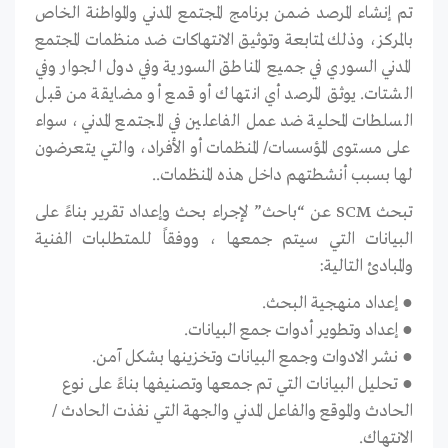
تم إنشاء المرصد ضمن برنامج
المجتمع المدني والمواطنة الخاص
بالمركز
، وذلك
لمتابعة وتوثيق الانتهاكات ضد منظمات المجتمع
المدني السوري في جميع المناطق السورية وفي دول الجوار وفي
الشتات. يوثق المرصد أي انتهاك أو قمع أو مضايقة من قبل
السلطات المحلية ضد عمل الفاعلين في المجتمع المدني، سواء
على مستوى المؤسسات/ المنظمات أو الأفراد، والتي يتعرضون
لها بسبب أنشطتهم داخل هذه المنظمات.
.
تبحث
SCM
عن “باحث”
لإجراء بحث
وإعداد تقرير بناءً على
البيانات التي سيتم جمعها
،
ووفقاً للمتطلبات الفنية
والمبادئ ال
تالية
:
●
إعداد منهجية البحث.
●
إعداد وتطوير
أ
دوات جمع البيانات.
●
نشر الادوات وجمع البيانات وتخزينها بشكل آمن.
●
تحليل البيانات التي تم جمعها وتصنيفها بناءً على نوع
الحادث والموقع والفاعل المدني والجهة التي نفذت الحادث /
الانتهاك
.