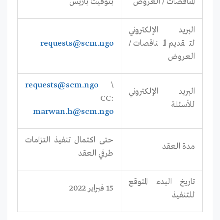
المناقصات / العروض
بتوقيت باريس
البريد الإلكتروني
لتقديم المناقصات /
requests@scm.ngo
العروض
requests@scm.ngo
\
البريد الإلكتروني
CC:
للأسئلة
marwan.h@scm.ngo
حتى اكتمال تنفيذ التزامات
مدة العقد
طرفي العقد
تاريخ البدء المتوقع
15 فبراير 2022
للتنفيذ