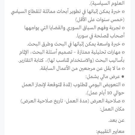
العلوم السياسية).
o
خبرة يمكن إثباتها في تطوير أبحاث مماثلة للقطاع السياسي
(خمس سنوات على الأقل)
o
تجربة وفهم السياق السوري والقضايا التي يواجهها
أصحاب المصلحة في سوريا.
o
خبرة واسعة يم
كن إثباتها في البحث وطرق البحث
.
o
مهارات تحليلية ممتازة – تصميم أسئلة البحث، الإلمام
بأساليب البحث (والاستخدام المناسب لها)، كتابة التقارير.
o
ما لا يقل عن مرجعين من الأعمال السابقة.
●
عرض مالي يشمل:
o
التعويض اليومي المطلوب (المدة المتوقعة لإنجاز العمل
حوالي 10 أيام عمل).
o
صلاحية العرض (مدة العمل- تاريخ صلاحية العرض)
مكان العمل:
عن بعد.
معايير التقييم: