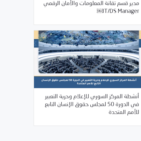
مدير قسم تقانة المعلومات والأمان الرقمي
08/08/2022
فرص التدريب و المشاركة
IT/DS Manager￼
07/27/2022
أنشطة المركز السوري للإعلام وحرية التعبير
/
/
/
/
2022
بوابة الأمم المتحدة
بيانات المركز
تقارير
في الدورة 50 لمجلس حقوق الإنسان التابع
خبر بارز
للأمم المتحدة