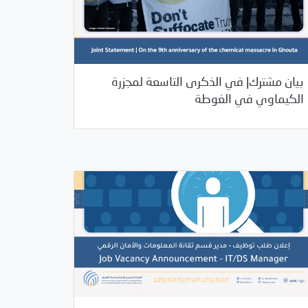
08/24/2022
بيان مشترك| في الذكرى التاسعة لمجزرة
/
/
/
2022
بيانات المركز
خبر بارز
غير مصنف
الكيماوي في الغوطة