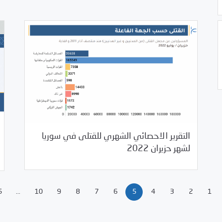
التقرير الاحصائي الشهري للقتلى في سوريا
07/04/2022
مرصد الانتهاكات
لشهر حزيران 2022
5
...
10
9
8
7
6
5
4
3
2
1