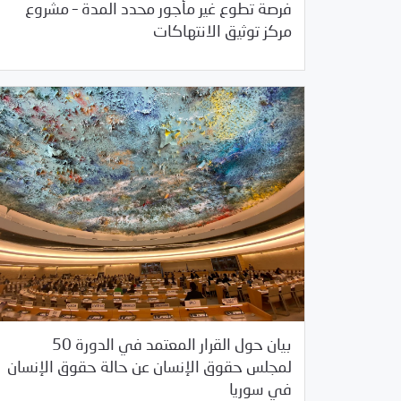
فرصة تطوع غير مأجور محدد المدة – مشروع
/
07/27/2022
غير مصنف
فرص التدريب و المش
مركز توثيق الانتهاكات
07/08/2022
بيان حول القرار المعتمد في الدورة 50
/
/
/
2022
بوابة الأمم المتحدة
بيانات
بيانات المر
لمجلس حقوق الإنسان عن حالة حقوق الإنسان
خبر بارز
في سوريا