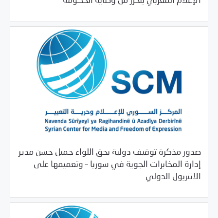
الإعلام المغربي يتحرر من وصاية الحكومة
صدور مذكرة توقيف دولية بحق اللواء جميل حسن مدير
إدارة المخابرات الجوية في سوريا – وتعميمها على
/
06/18/2018
بيانات المركز
خبر بارز
الانتربول الدولي