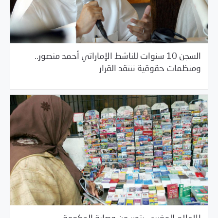
السجن 10 سنوات للناشط الإماراتي أحمد منصور..
/
06/18/2018
العالم العربي
خبر بارز
ومنظمات حقوقية تنتقد القرار
/
06/18/2018
العالم العربي
خبر بارز