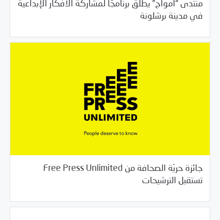
منتدى “أمواج” يطلق برنامجًا لمشاركة الأفكار الإبداعية
/
06/18/2018
خبر بارز
فرص التدريب و المشاركة
في مدينة برشلونة
جائزة حريّة الصحافة من Free Press Unlimited
/
06/18/2018
خبر بارز
فرص التدريب و المشاركة
تستقبل الترشيحات