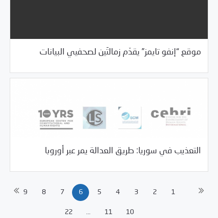
/
06/18/2018
خبر بارز
فرص التدريب و المشاركة
موقع “إنفو تايمز” يقدّم زمالتَين لصحفيي البيانات
/
/
05/29/2018
السلطة الخامسة
بيانات المركز
خبر بارز
التعذيب في سوريا: طريق العدالة يمر عبر أوروبا
9
8
7
6
5
4
3
2
1
22
...
11
10