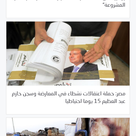
المشروعة”
مصر: حملة اعتقالات نشطاء في المعارضة وسجن حازم
/
05/29/2018
العالم العربي
خبر بارز
عبد العظيم 15 يوما احتياطيا