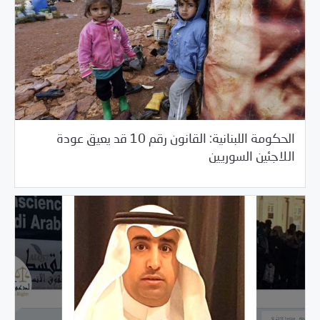
الحكومة اللبنانية: القانون رقم 10 قد يعيق عودة
/
05/29/2018
العالم العربي
خبر بارز
اللاجئين السوريين