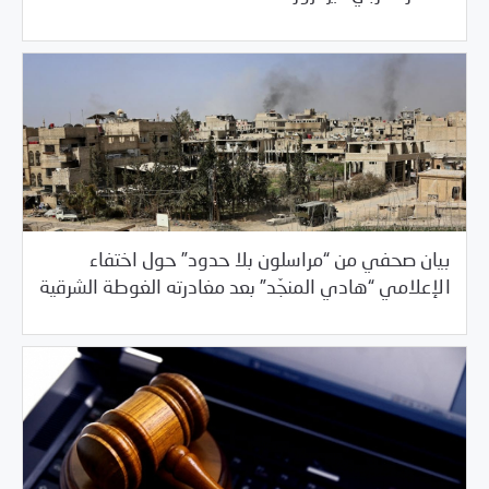
بيان صحفي من “مراسلون بلا حدود” حول اختفاء
/
03/23/2018
السلطة الخامسة
خبر بارز
الإعلامي “هادي المنجّد” بعد مغادرته الغوطة الشرقية