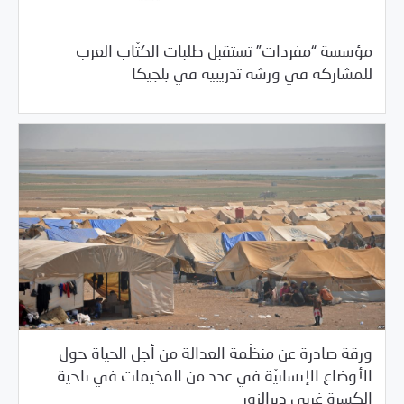
مؤسسة “مفردات” تستقبل طلبات الكتّاب العرب
/
03/26/2018
خبر بارز
فرص التدريب و المشاركة
للمشاركة في ورشة تدريبية في بلجيكا
ورقة صادرة عن منظّمة العدالة من أجل الحياة حول
الأوضاع الإنسانيّة في عدد من المخيمات في ناحية
/
03/26/2018
السلطة الخامسة
خبر بارز
الكسرة غربي ديرالزور