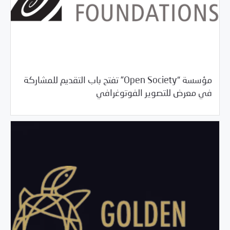
مؤسسة “Open Society” تفتح باب التقديم للمشاركة
/
03/26/2018
خبر بارز
فرص التدريب و المشاركة
في معرض للتصوير الفوتوغرافي