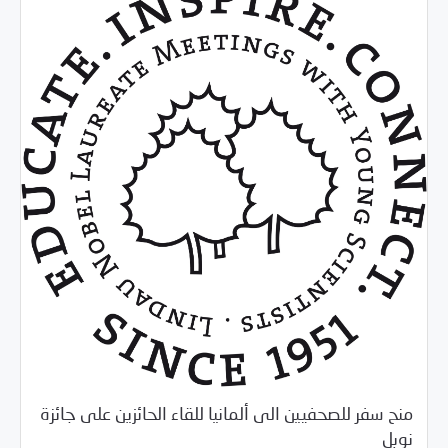
منح سفر للصحفيين الى ألمانيا للقاء الحائزين على جائزة
/
03/22/2018
خبر بارز
فرص التدريب و المشاركة
نوبل