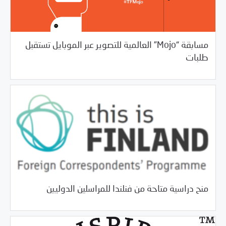
مسابقة “Mojo” العالمية للتصوير عبر الموبايل تستقبل
/
03/22/2018
خبر بارز
فرص التدريب و المشاركة
طلبات
/
03/22/2018
خبر بارز
فرص التدريب و المشاركة
منح دراسية متاحة من فنلندا للمراسلين الدوليين