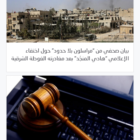
بيان صحفي من “مراسلون بلا حدود” حول اختفاء
/
03/23/2018
السلطة الخامسة
خبر بارز
الإعلامي “هادي المنجّد” بعد مغادرته الغوطة الشرقية