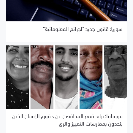
/
03/23/2018
العالم العربي
خبر بارز
سوريا: قانون جديد “لجرائم المعلوماتية”
موريتانيا: تزايد قمع المدافعين عن حقوق الإنسان الذين
/
03/23/2018
العالم العربي
خبر بارز
ينددون بممارسات التمييز والرق