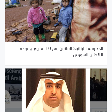
الحكومة اللبنانية: القانون رقم 10 قد يعيق عودة
/
05/29/2018
العالم العربي
خبر بارز
اللاجئين السوريين