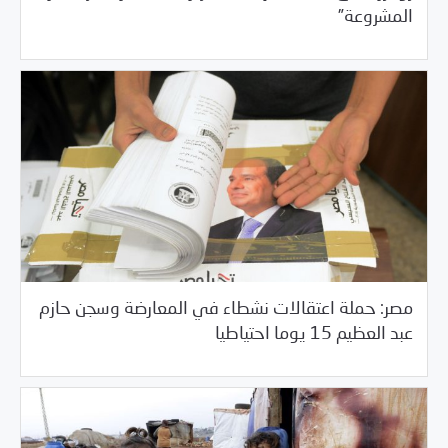
المشروعة”
مصر: حملة اعتقالات نشطاء في المعارضة وسجن حازم
/
05/29/2018
العالم العربي
خبر بارز
عبد العظيم 15 يوما احتياطيا