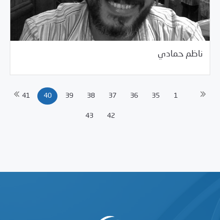
02/26/2017
زملاء وأصدقاء المركز المغيبون
ناظم حمادي
41
40
39
38
37
36
35
1
43
42