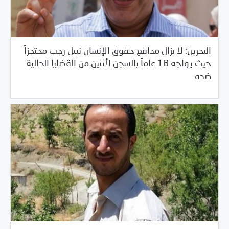
البحرين: لا يزال مدافع حقوق الإنسان نبيل رجب محتجزاً
حيث يواجه 18 عاماً بالسجن لأثنين من القضايا الحالية
/
03/01/2017
البحرين
العالم العربي
ضده
/
02/28/2017
الجزائر
العالم العربي