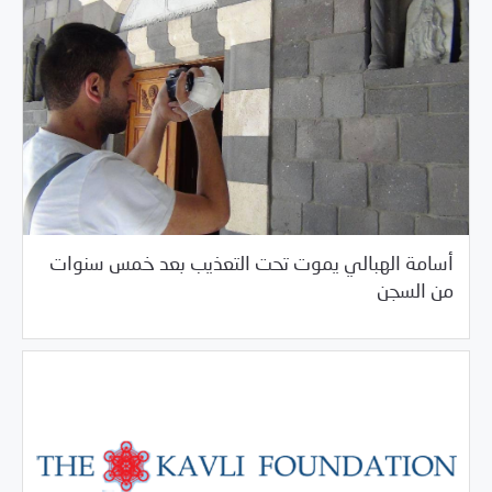
أسامة الهبالي يموت تحت التعذيب بعد خمس سنوات
/
05/24/2017
خبر بارز
مرصد الانتهاكات
من السجن