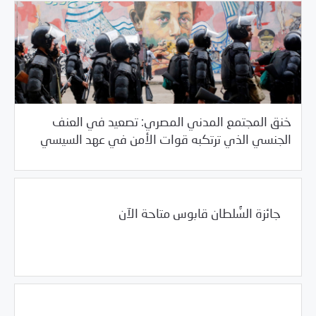
خنق المجتمع المدني المصري: تصعيد في العنف
/
05/19/2017
العالم العربي
مصر
الجنسي الذي ترتكبه قوات الأمن في عهد السيسي
جائزة السُّلطان قابوس متاحة الآن
05/18/2017
فرص التدريب و المشاركة