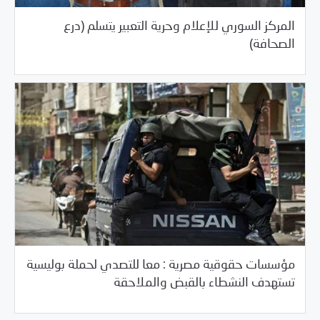
المركز السوري للإعلام وحرية التعبير يتسلم (درع
/
05/20/2017
السلطة الخامسة
خبر بارز
الصحافة)
مؤسسات حقوقية مصرية : معا للتصدي لحملة بوليسية
/
05/19/2017
العالم العربي
مصر
تستهدف النشطاء بالقبض والملاحقة