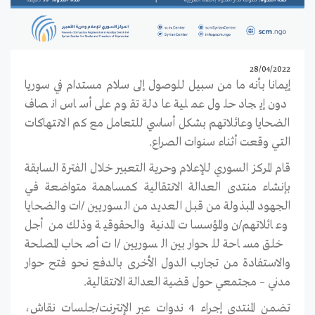
28/04/2022
إيمانا بأنه ما من سبيل للوصول إلى سلام مستدام في سوريا
دون إيجاد حلول عملية عادلة تقوم على أساس انصاف
الضحايا وعائلاتهم بشكل أساسي للتعامل مع كم الانتهاكات
التـي وقعت أثناء سنوات الصراع.
قام المركز السوري للإعلام وحرية التعبير خلال الفترة السابقة
بإنشاء منتدى العدالة الانتقالية كمساهمة متواضعة فـي
الجهود المبذولة من قبل العديد من السوريين /ات والضحايا
وعائلاتهم/ن والمؤسسات المدنية والحقوقية وذلك من أجل
خلق مساحة للحوار بين السوريين /ات أصحاب المصلحة
و
الاستفادة من تجارب الدول الأخرى بالدفع نحو فتح حوار
مدني – مجتمعي حول قضية العدالة الانتقالية.
تضمن المنتدى إجراء 4 ندوات عبر الإنترنت/جلسات نقاش،