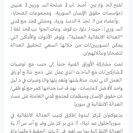
لفتح الحوار بين أصحاب المصلحة السوريين المعنيين
(مؤسسات حقوق الإنسان السورية، ومجموعات الضحايا،
وأعضاء من اللجنة الدستورية، وممثلي المجتمع المدني
السوري)، حيث تناولت الموضوعات الجوانب المختلفة لـ
“العدالة الانتقالية العملية”، وتوفر الأدوات والأماكن التي
يمكن للسوريين/ـات من خلالها السعي لتحقيق العدالة
للضحايا وعائلاتهم/ن
.
تمت مشاركة الأوراق الفنية جنبًا إلى جنب مع توصيات
المشاركين/ـات مع الباحث الذي عمل على دمج نتائج أوراق
العمل التـي تمت مناقشتها وتعديلها والتوصيات في دليل
واحد لأفضل الممارسات، بهدف استخدامها كمرجع لموظفي/
ـات حقوق الإنسان ومنظمات المجتمع المدني العاملة على مسار
العدالة الانتقالية في سوريا
.
يدعوكم/ن المركز لندوة إطلاق كتيب العدالة الانتقالية في
سوريا/حلول عملية/، الذي يركز على وضع أسس آلية
العدالة الانتقالية بما يساهم فـي إثبات الحقيقة والمساءلة