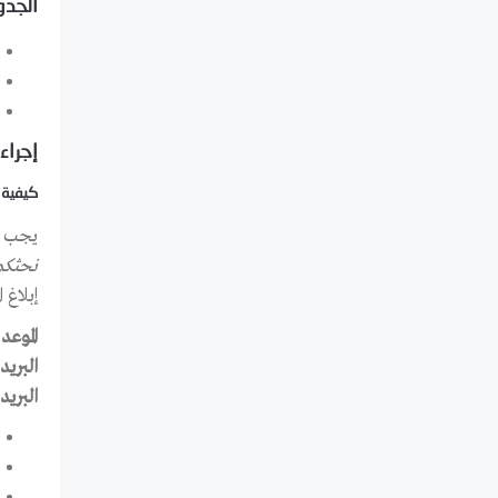
الجدو
إجراء
كيفية 
يجب تق
نحثكم
إبلاغ 
الموع
البريد
البريد