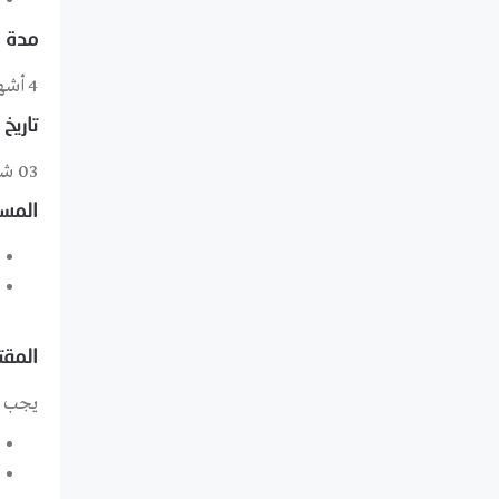
مدة ا
4 أشهر
تاريخ 
03 شباط/فبراير 2025
المست
المقت
يجب أ