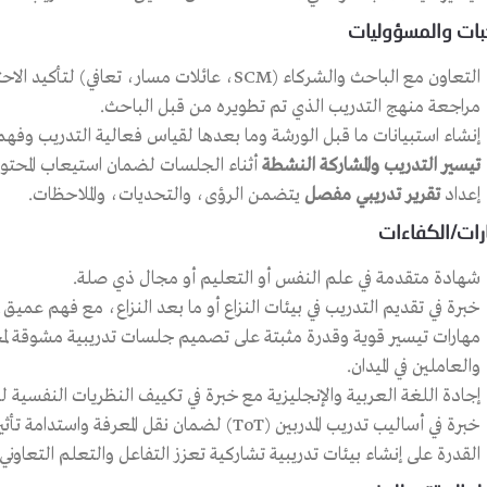
بات والمسؤوليات
التعاون مع الباحث والشركاء (SCM، عائلات مسار، تعافي) لتأكيد الاحتياجات التدريبية وأهداف المنهج.
مراجعة منهج التدريب الذي تم تطويره من قبل الباحث.
إنشاء استبيانات ما قبل الورشة وما بعدها لقياس فعالية التدريب وفه
تيسير التدريب والمشاركة النشطة
أثناء الجلسات لضمان استيعاب المحتو
إعداد
تقرير تدريبي مفصل
يتضمن الرؤى، والتحديات، والملاحظات.
رات/الكفاءات
شهادة متقدمة في علم النفس أو التعليم أو مجال ذي صلة.
خبرة في تقديم التدريب في بيئات النزاع أو ما بعد النزاع، مع فهم عميق 
مهارات تيسير قوية وقدرة مثبتة على تصميم جلسات تدريبية مشوقة لمجم
والعاملين في الميدان.
إجادة اللغة العربية والإنجليزية مع خبرة في تكييف النظريات النفسية ل
خبرة في أساليب تدريب المدربين (ToT) لضمان نقل المعرفة واستدامة تأثير التدريب.
القدرة على إنشاء بيئات تدريبية تشاركية تعزز التفاعل والتعلم التعاوني.