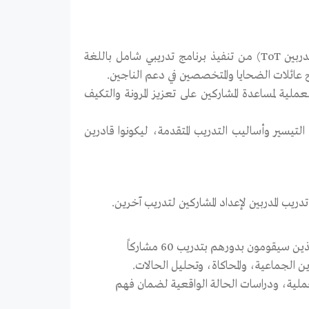
يهدف المشروع إلى تمكين اثنين من المدربين (مدرب رئيسي وأخصائي تدريب المدربين ToT) من تنفيذ برنامج تدريبي شامل باللغة
عائلات الضحايا والمتخصصين في دعم الناجين.
عملية لمساعدة المشاركين على تعزيز المرونة والتكيف
مدربين رئيسيين على تقنيات التيسير وأساليب التدريب المتقدمة، ليكونوا قادرين
يب المدربين لإعداد المشاركين لتدريب آخرين.
تصميم وتنفيذ جلسات تدريبية تفاعلية لـ 8 متدربين رئيسيين، الذين سيقومون بدورهم بتدريب 60 مشاركاً
 الجماعية، والمحاكاة، وتحليل الحالات.
عملية، ودراسات الحالة الواقعية لضمان فهم