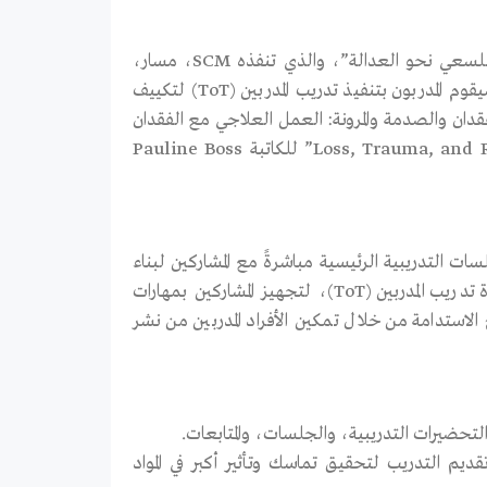
يمول الاتحاد الأوروبي مشروع “تمكين الناجين وعائلات الضحايا في سوريا للسعي نحو العدالة”، والذي تنفذه SCM، مسار،
وتعافي. يهدف هذا المشروع إلى تعزيز قدرات مجموعات الضحايا في سوريا. سيقوم المدربون بتنفيذ تدريب المدربين (ToT) لتكييف
ية من كتب “خرافة الختام” “The Myth of Closure” و”الفقدان والصدمة والمرونة: العمل العلاجي مع الفقدان
الغامض” “Loss, Trauma, and Resilience: Therapeutic Work with Ambiguous Loss” للكاتبة Pauline Boss
ت التدريبية الرئيسية مباشرةً مع المشاركين لبناء
مهاراتهم حول الفقدان الغامض والمرونة، بينما يركز الآخر على تقديم وحدة تدريب المدربين (ToT)، لتجهيز المشاركين بمهارات
استدامة من خلال تمكين الأفراد المدربين من نشر
التحضيرات التدريبية، والجلسات، والمتابعات.
قديم التدريب لتحقيق تماسك وتأثير أكبر في المواد