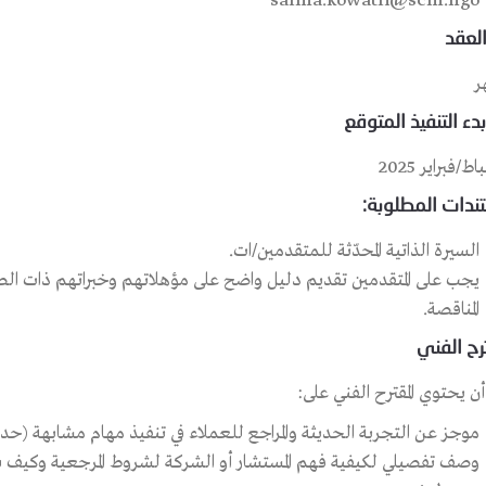
salma.kowatli@scm.ngo
لعقد
بدء التنفيذ المتوقع
ندات المطلوبة:
السيرة الذاتية المحدّثة للمتقدمين/ات.
يجب على المتقدمين تقديم دليل واضح على مؤهلاتهم وخبراتهم ذات الص
المناقصة.
رح الفني
ن يحتوي المقترح الفني على:
موجز عن التجربة الحديثة والمراجع للعملاء في تنفيذ مهام مشابهة (حد أقصى 3 
وصف تفصيلي لكيفية فهم المستشار أو الشركة لشروط المرجعية وكيف 