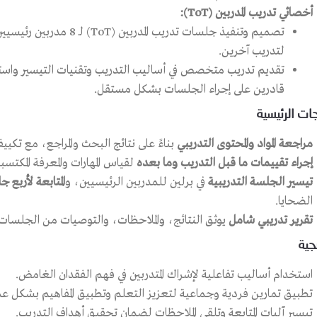
أخصائي تدريب المدربين (ToT):
تصميم وتنفيذ جلسات تدريب ا
لتدريب آخرين.
تقديم تدريب متخصص في أساليب التدريب وتقنيات التيسير واسترات
قادرين على إجراء الجلسات بشكل مستقل.
جات الرئيسية
مراجعة المواد والمحتوى التدريبي
بناءً على نتائج البحث والمراجع، مع تكيي
إجراء تقييمات ما قبل التدريب وما بعده
لقياس المهارات والمعرفة المكتسبة
تيسير الجلسة التدريبية
في برلين للمدربين الرئيسيين، و
المتابعة لأربع 
الضحايا.
تقرير تدريبي شامل
يوثق النتائج، والملاحظات، والتوصيات من الجلسات ا
جية
استخدام أساليب تفاعلية لإشراك المتدربين في فهم الفقدان الغامض.
تطبيق تمارين فردية وجماعية لتعزيز التعلم وتطبيق المفاهيم بشكل عم
تيسير آليات المتابعة وتلقي الملاحظات لضمان تحقيق أهداف التدريب.