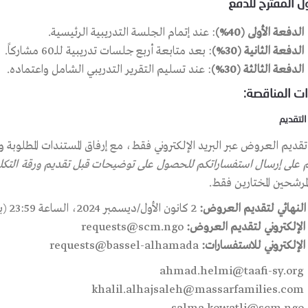
ل المقترح للدفع
الدفعة الأولى (40%)
: عند إتمام الجلسة التدريبية الرئيسية.
الدفعة الثانية (30%)
: بعد متابعة أربع جلسات تدريبية للـ60 مشاركاً.
الدفعة الثالثة (30%)
: عند تسليم التقرير التدريبي الشامل واعتماده.
ات المناقصة:
التقديم
ديم العروض عبر البريد الإلكتروني فقط، مع إرفاق المستندات المطلوبة و
 على إرسال استفساراتكم للحصول على توضيحات قبل تقديم ورقة التكلفة و
المرشحين المختارين فقط.
د النهائي لتقديم العروض:
2
كانون الأول/ديسمبر 2024، الساعة 23:59 (بتوقيت باريس)
 الإلكتروني لتقديم العروض:
requests@scm.ngo
 الإلكتروني للاستفسارات:
requests@bassel-alhamada
ahmad.helmi@taafi-sy.org
khalil.alhajsaleh@massarfamilies.com