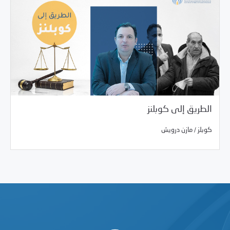
الطريق إلى كوبلنز
/
02/17/2022
البيت الصحفي
كوبلز
مازن درويش
/
كوبلز
مازن درويش