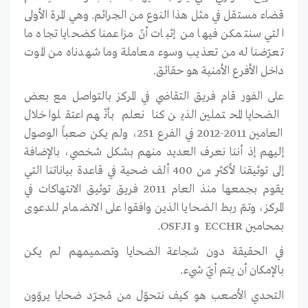
قضاء مستقل في مثل هذا النوع من الجرائم. وهي المرة الأولى
التي سنتمكن فيها من إثبات أنّ مزاعمنا كضحايا تجاه ما
تعرّضنا له من تعذيب وسوء معاملة وما شهدناه من الموت
داخل الأفرع الأمنية هو حقائق.
على الفور قام فريق التقاضي في المركز بالتواصل مع بعض
الضحايا المحتملين الذين كنا نعلم بأنّهم اعتقلوا خلال
العامين 2011-2012 في الفرع 251، ولم يكن صعباً الوصول
إليهم إذ أننا نعرف العديد منهم بشكل شخصي، بالإضافة
إلى توثيقنا لأكثر من 400 ألف ضحية في قاعدة بياناتنا التي
يقوم بجمعها منذ العام 2011 فريق توثيق الانتهاكات في
المركز، وتمّ ربط الضحايا الذين وافقوا على الانضمام للدعوى
بمحامين ECCHR و OSFJI.
في الحقيقة دون شجاعة الضحايا وتصميمهم لم يكن
بالإمكان أن يتم أيّ شيء.
التحدي الأصعب هو كيف نتحوّل من مُجرّد ضحايا يروّون