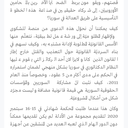
قصتهم، ويقومون بربط الضحايا الآخرين بالمحامين
الأوروبييّن، إلى شركاء حقيقيين في صناعة هذه الخطوة
التأسيسية على طريق العدالة في سوريا؟
كيف يمكننا أن نحوّل هذه الدعوى من منصة للشكوى
ولإظهار المظلوميّة إلى ورشة عمل تطبيقيّة، نتعلّم منها
الأسس القانونيّة المطلوبة لإدانة مشتبه به، وكيف نسهم في
بناء السرديّة القانونيّة حول التعذيب والقتل خارج إطار
القانون الذين كانا ولايزالان أحد الركائز التي يقوم عليها
النظام الدكتاتوري في سوريا بشكل منهجي لضمان استمراره
في الحكم على مدى أكثر من 5 عقود، وخصوصاً منذ العام
2011، كيف نثبت انّ مشاركة السوريين والمؤسسات
الحقوقية السورية هي قيمة قانونية مضافة وليست مجرّد
شكل من أشكال المشروعيّة.
وكان هذا عندما طلبت المحكمة شهادتي في 15-16 سبتمبر
2020 لتقديم مجموعة من الأدلة لم يكن تقديمها ممكناً
دون الدور الهام الذي لعبه العديد من المنشقين عن أجهزة