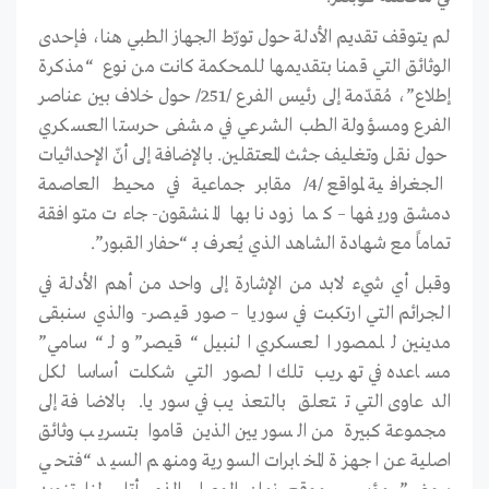
لم يتوقف تقديم الأدلة حول تورّط الجهاز الطبي هنا، فإحدى
الوثائق التي قمنا بتقديمها للمحكمة كانت من نوع “مذكرة
إطلاع”، مُقدّمة إلى رئيس الفرع /251/ حول خلاف بين عناصر
الفرع ومسؤولة الطب الشرعي في مشفى حرستا العسكري
حول نقل وتغليف جثث المعتقلين. بالإضافة إلى أنّ الإحداثيات
الجغرافية لمواقع /4/ مقابر جماعية في محيط العاصمة
دمشق وريفها – كما زودنا بها المنشقون- جاءت متوافقة
تماماً مع شهادة الشاهد الذي يُعرف بـ “حفار القبور”.
وقبل أي شيء لابد من الإشارة إلى واحد من أهم الأدلة في
الجرائم التي ارتكبت في سوريا – صور قيصر- والذي سنبقى
مدينين للمصور العسكري النبيل “قيصر” ولـ “سامي”
مساعده في تهريب تلك الصور التي شكلت أساسا لكل
الدعاوى التي تتعلق بالتعذيب في سوريا. بالاضافة إلى
مجموعة كبيرة من السوريين الذين قاموا بتسريب وثائق
اصلية عن اجهزة المخابرات السورية ومنهم السيد “فتحي