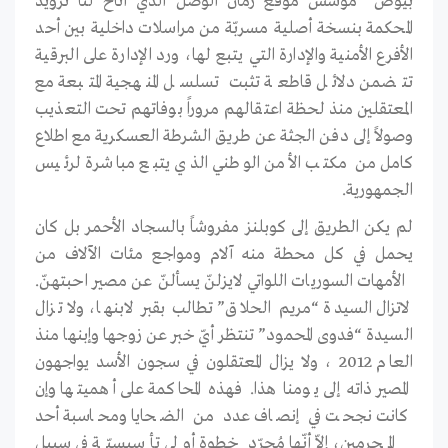
بيوض” مؤسس موقع زمان الوصل الذي أتاح لنا تزويد
المحكمة بنسخة أصلية مسربّة من مراسلات داخلية بين أحد
الأفرع الأمنية والإدارة التي يتبع لها، ورد الإدارة على البرقية
تتضمن دلائل قاطعة تثبت تسلسل المنهجية المتبعة مع
المعتقلين منذ لحظة اعتقالهم مروراً بوفاتهم تحت التعذيب
وصولاً إلى دفن الجثة عن طريق الشرطة العسكرية مع اطلاع
كامل من مكتب الأمن الوطني الذي يتبع مباشرة لرئيس
الجمهورية.
لم يكن الطريق إلى كوبلنز مفروشاً بالسجاد الأحمر بل كان
يحمل في كل محطة منه آلام ومواجع مئات الآلاف من
الأمهات السوريات اللواتي لايزلنّ يسألنّ عن مصير احبتهنّ.
لاتزال السيدة “مريم الحلاق” تطالب بقبر لابنها، ولا تزال
السيدة “فدوى المحمود” تنتظر أيّ خبر عن زوجها وإبنها منذ
العام 2012 ، ولا يزال المعتقلون في سجون الأسد يواجهون
المصير ذاته إلى يومنا هذا. فهذه المحاكمة على أهميتها وإن
كانت نجحت في إنصاف عدد من الضحايا ومحاسبة أحد
المجرمين، إلاّ أنّها مُجرّد خطوة أولى تأسيسيّة في سبيل