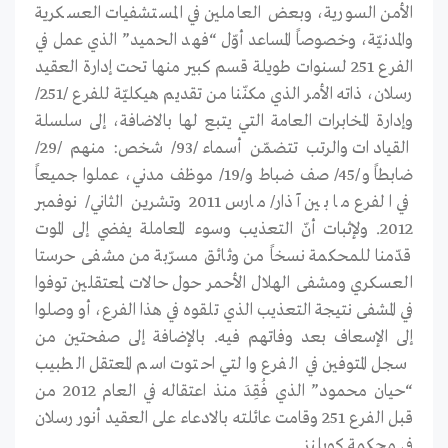
الأمن السورية، وبعض العاملين في المستشفيات العسكرية
والمدنيّة، وخصوصاً المساعد أوّل “فهد الحميد” الذي عمل في
الفرع 251 لسنوات طويلة قسم كبير منها تحت إدارة العقيد
رسلان، ذاته الأمر الذي مكنّنا من تقديم هيكليّة للفرع /251/
وإدارة المخابرات العامة التي يتبع لها بالاضافة، إلى سلسلة
القيادات والرتب تتضمّن أسماء /93/ شخص: منهم /29/
ضابطاً و/45/ صف ضباط و/19/ موظف مدني، عملوا جميعاً
في الفرع ما بين آذار/ مارس 2011 وتشرين الثاني/ نوفمبر
2012. ولإثبات أنّ التعذيب وسوء المعاملة يفضي إلى الموت
قدّمنا للمحكمة نسخاً من وثائق مسرّبة من مشفى حرستا
العسكري ومشفى الهلال الأحمر حول حالات لمعتقلين توفوا
في المشفى نتيجة التعذيب الذي تلقوه في هذا الفرع، أو وصلوا
إلى الإسعاف بعد وفاتهم فيه. بالإضافة إلى صفحتين من
سجل المتوفين في الفرع والتي احتوت اسم المعتقل الطبيب
“حيان محمود” الذي فُقِدَ منذ اعتقاله في العام 2012 من
قبل الفرع 251 وقامت عائلته بالادعاء على العقيد أنور رسلان
في محكمة كوبلنز.