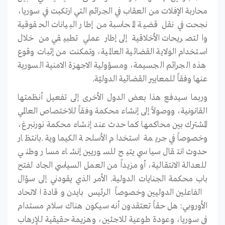
محاربة الإفلات من العقاب في الجرائم التي ارتكبت في سوريا،
نجحت في نقل قضية المحاسبة من إطار البيانات الحقوقية
والتصريحات الأخلاقية إلى إطار عملي تطبيقي من خلال
استخدام الولاية القضائية العالمية، وتمكنت من إثبات وقوع
هذه الجرائم الجسيمة، ومسؤولية الاجهزة الامنية السورية
عنها وفقاً للمعايير القضائية الدوليّة.
وربما سيدفع هذا بعض الدول الأخرى إلى تفعيل أنظمتها
القانونية، ووصولاً إلى إنشاء محكمة وفقاً للاختصاص العالمي
المشترك بين محاكمها كما حدث عند إنشاء محكمة نورنبرغ،
وخصوصاً في جريمة استخدام الأسلحة الكيماوية .بانتظار
حدوث انتقال سياسي يتيح للسوريين إنشاء مسار وطني
للعدالة الانتقالية، أو مزيداً من العمل السياسي الجاد لفتح
باب محكمة الجنايات الدولية. الأمر الذي يقودني إلى سؤال
الفاعلين الدوليين وخصوصاً الرئيس بايدن وقادة الاتحاد
الأوروبي: هل حقاً تعتقدون أنه سيكون هناك سلام مستدام
في سوريا، وعودة طوعية للاجئين، وهزيمة حقيقية للإرهاب