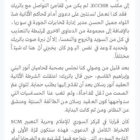
إلى مكتب ECCHR. لم يكن من المفاجئ التواصل مع باتريك
فقد كنا نعمل لسنتين على دعوى أمام المحاكم الألمانية ضدّ
اللواء جميل الحسن مدير إدارة المخابرات الجوية في سوريا،
بالإضافة إلى مجموعة من الدعاوى الاخرى المرتبطة بالتعذيب
في كل من السويد والنروج والنمسا، إلا أنّ نبرة صوت باتريك
وتحديد الموعد في نفس اليوم كان يخبرني أنّ هناك شيئاً
مختلفاً.
بعد قليل من وصولي كنا نجلس بصحبة المحاميان أنور البني
وإبراهيم القاسم، حين قال باتريك: اعتقلت الشرطة الألمانية
العقيد أنور رسلان بعد أن تقدّم إليها بطلب حماية. لثوانٍ عمّ
الصمت من ثقل المفاجأة، ولم تغب عنا الحساسيات التي
سنواجهها كون العقيد رسلان من الطائفة السنيّة ومنشق
عن النظام. ومن ثم كانت البداية.
كان قرارنا في المركز السوري للإعلام وحرية التعبير SCM
الانخراط الكامل في الدعوى، فهذه ستكون المرّة الأولى في
التاريخ السوري التي يتواجه فيها المشتبه به والضحايا أمام