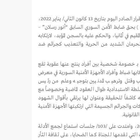
يعرب المركز السوري للإعلام وحرية التعبير عن ترحيبه بالإدانة التي تضمنها القرار الصادر اليوم بتاريخ 13 كانون الثاني/ يناير 2022،
ن المحكمة الإقليمية العليا بمدينة كوبلنز في ألمانيا، في الدعوى ( 1STE 9/19 ) بحق ضابط الأمن السوري السابق “أنور رسلان” –
والحكم عليه بالسجن المؤبد،
لارتكابه
الحرمان الشديد من الحرية والتعذيب كجرائم ضد
لق بـ خصومة شخصية بين أفراد ينتج عنها عقوبة تقع
بها ضباط وأفراد الأجهزة الأمنية السورية في معرض
 وقتل وترهيب المدنيين بتوجيه وعلم من رئيس
لطة الاستبدادية طوال العقود الماضية وخصوصاً مع
ليه فإن هذا الحكم بوصفه كاشفاً للحقيقة وعنوان لها يرتقي بأقوال الشهود
ات والجرائم الجسيمة التي ارتكبتها الأجهزة الأمنية
لقانونية.
كما يؤكد المركز على أن المحاكمة التي بدأت في 20 نيسان/ أبريل من العام 2020، وامتدت على /103/ جلسات استماع لجمع الأدلة
 التي تقدمها للجناة كما الضحايا، على ثقافة الثأر