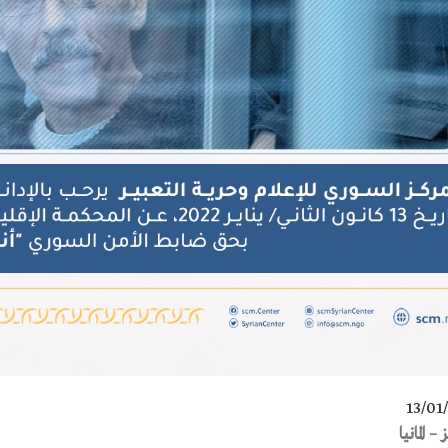
13/01
– المانيا