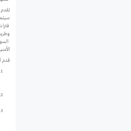
وطريقة
السو
الأمني
قدم ا