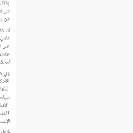
والان
عن سب
إن هذا
على ا
قدموه
لتحقي
وفي ه
الأحك
للأقا
سياسي
الأفض
الصرا
الإنسا
خلفية