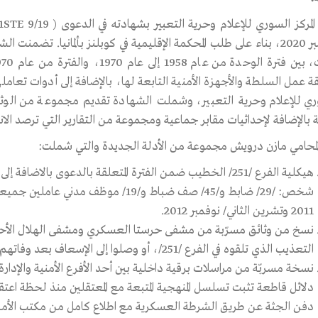
سبتمبر 2020، بناء على طلب المحكمة الإقليمية في كوبلنز بألمانيا. ت
 عمل السلطة والأجهزة الأمنية التابعة لها، بالإضافة إلى أدوات تعاملها
ري للإعلام وحرية التعبير، وشملت الشهادة تقديم مجموعة من الوثائ
ة بالإضافة لإحداثيات مقابر جماعية ومجموعة من التقارير التي ترصد الان
لمحامي مازن درويش مجموعة من الأدلة الجديدة والتي شملت:
2011 وتشرين الثاني/ نوفمبر 2012.
نسخ من وثائق مسرّبة من مشفى حرستا العسكري ومشفى الهلال الأحمر 
التعذيب الذي تلقوه في الفرع /251/، أو وصلوا إلى الإسعاف بعد وفاتهم في الفرع.
نسخة مسربّة من مراسلات برقية داخلية بين أحد الأفرع الأمنية والإدارة 
دلائل قاطعة تثبت تسلسل المنهجية المتبعة مع المعتقلين منذ لحظة اعتقا
دفن الجثة عن طريق الشرطة العسكرية مع اطلاع كامل من مكتب الأمن 