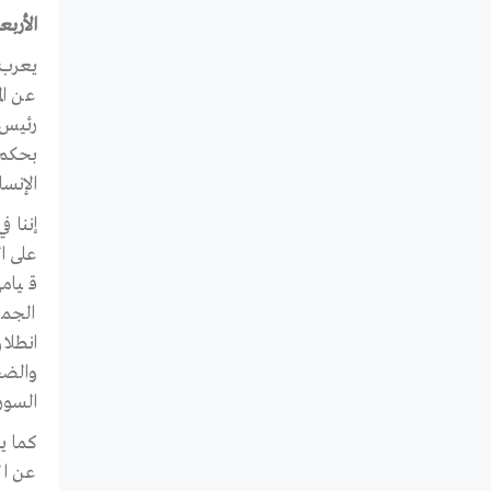
الأربعاء 13 كانون الثاني/
رئيس قسم التحقيق
بحكم 
الإنسا
إننا 
على ا
قيامه
الجمه
والضحا
السوري
عن ال