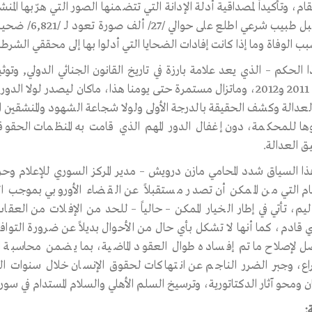
تقام، وتأكيداً لمصداقية أدلة الإدانة التي تتضمنها الصور التي هرّبها 
من قبل طبيب شر
ب الوفاة وما إذا كانت إفادات الضحايا التي أدلوا بها إلى محققي الشرط
 الحكم – الذي يعد علامة بارزة في تاريخ القانون الجنائي الدولي, وتوثيق
عامي 2011 و2012، وماتزال مستمرة حتى يومنا هذا، ماكان ليصدر لول
لعدالة وكشف الحقيقة بالدرجة الأولى ولولا شجاعة الشهود والمنشقين ال
ا للمحكمة، دون إغفال الدور المهم الذي قامت به المنظمات الحقوقي
ق العدالة.
ذا السياق شدد المحامي مازن درويش – مدير المركز السوري للإعلام وحر
ام التي من الممكن أن تصدر مستقبلاً عن القضاء الأوروبي بموجب الولاي
ليم، تأتي في إطار الخيار الممكن – حالياً – للحد من الإفلات من ال
 قادم، كما أنها لا تشكل بأي حال من الأحوال بديلاً عن ضرورة التوافق
ل لإصلاح ما تم إفساده طوال العقود الماضية، بما يضمن محاسبة ا
ع، وجبر الضرر الناجم عن انتهاكات لحقوق الإنسان خلال سنوات النز
ن ومحو آثار الدكتاتورية، وترسيخ السلم الأهلي والسلام المستدام في سوري
: