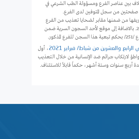
مذكرة إطلاع” مقدمة إلى رئيس الفرع /251/ حول خلاف بين عناصر الفرع ومسؤولة الطب الشرعي في
 صفحتين من سجل المتوفين لدى الفرع.
عاصمة دمشق وريفها من ضمنها مقابر لضحايا تعذيب من الفرع
/251/ في الفترة الزمنية بين آذار/ مارس 2011 وتشرين الثاني/ نوفمبر 2012. بالاضافة إلى موقع لأحد السجون السرية ضمن
كور.
، أول
ابع والعشرين من شباط/ فبراير 2021
تواطؤ لارتكاب جرائم ضد الإنسانية من خلال التعذيب
ة أربع سنوات وستة أشهر، حكماً قابلاً للاستئناف.