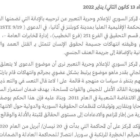
 يناير 2022
ع
 في الفرع 251 (فرع الخطيب)، إدارة المخابرات العامة -، المقيم في ألمانيا،
وظيفته انتهاكات جسيمة لحقوق الإنسان تتمثل بــِ القتل العمد و
نية بالإضافة إلى جريمة العنف الجنسي.
في المركز السوري للإعلام وحرية التعبير نرى أن موضوع الدعوى لا يتع
لجاني بقدر ماهو موضوع يرتبط بشكل عضوي بجرائم وانتهاكات قام بارتكا
م بتنفيذ سياسات منهجية قائمة على الاعتقال التعسفي والتعذيب
ورية القائد الأعلى للجيش والقوات المسلحة، بهدف ضمان استمرار الس
انطلاق الانتفاضة الشعبية في العام 2011. وبناءً ع
يا وبتقارير وتوثيقات المنظمات الحقوقية السورية والدولية حول الانتهاك
ة من إطار المزاعم والادعاءات إلى مستوى الحقائق المثبتة بالأدلة والوقائع ا
جرائم الخطيرة المرتكبة في سوريا, انتصارٌ للمحاكمة العادلة والضمانات