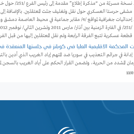
نسخة مسربّة من “
مشفى حرستا العسكري حول نقل وتغليف جثث المعتقلين. بالإضافة إلى
إحداثيات جغرافية لمواقع /4/ مقابر جماعية في محيط ال
قطعة عسكرية تتبع الفرقة الرابعة وتم نقل المعتقلين إليها من قبل الفرع /251/ بحكم تبعية هذا السجن للفرع المذ
 المحكمة الاقليمية العليا في كوبلنز في جلستها المنعقدة في الر
دانة في جرائم التعذيب في سوريا ضد المتهم إياد الغريب الذي أدين بال
مان المشدد من الحرية، وتضمن القرار الحكم على أياد الغريب بالسجن لمد
13/0