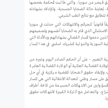
المنشق قيصر من سوريا، والتي طالبت المحكمة بفحصها
عي اطلع على حوالي /27/ ألف صورة تعود لـ /6,821/ ضحية، لمعاينة حالة الضحايا الجسدية، وللإدلاء بشهادته
ة تتطابق مع نتائج الطب الشرعي.
اً قانونياً للجرائم والانتهاكات التي حدثت في سوريا
ا الدور الاستثنائي الذي قام به الضحايا أنفسهم وتصميمهم
ذين دعموا المسار القضائي بشهاداتهم وبالأدلة التي
ة السورية والدولية كشريك اساسي في هذا المسار
ية التعبير – على أن الحكم الصادر اليوم وغيره من
ة القضائية العالمية أو الولاية القضائية العابرة
عقاب ولإبقاء حقوق الضحايا كقضية مركزية في أي حل
 على مسار وطني للعدالة الانتقالية التي هي المسار
لمسؤولين عن الانتهاكات الجسيمة من كافة أطراف
اع، والتعامل مع التركة الكبيرة لانتهاكات حقوق
ا.