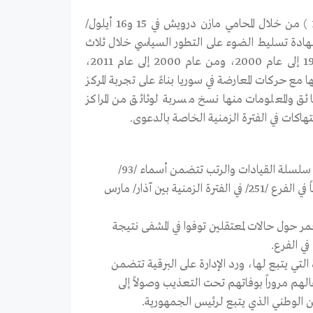
تقدم المركز السوري للإعلام وحرية التعبير بشهادته في الدعوى ( 1STE 9/19 ) من خلال المحامي مازن درويش في 15 و16 أيلول/
ضمنت الشهادة تسليط الضوء على التطور السياسي خلال ثلاث
فترات، بين فترة الوحدة من عام 1958 إلى عام 1970، والفترة من عام 1970 إلى عام 2000، ومن عام 2000 إلى عام 2011،
 مع حركات المعارضة في سوريا بناءً على تجربة المركز
ق والمعلومات منها نسخ مسربة لوثائق من المراكز
تهاكات في الفترة الزمنية الخاصة بالدعوى.
هيكلية الفرع /251/ الخطيب ضمن الفترة المتعلقة بالدعوى بالاضافة إلى سلسلة القيادات والرتب تتضمن أسماء /93/
شخص: /29/ ضابط و/45/ صف ضباط و/19/ موظف مدني عاملين جميعاً في الفرع /251/ في الفترة الزمنية بين آذار/ مارس
حول حالات لمعتقلين توفوا في المشفى نتيجة
التي يتبع لها، ورد الإدارة على البرقية تتضمن
لهم مروراً بوفاتهم تحت التعذيب وصولاً إلى
الوطني الذي يتبع لرئيس الجمهورية.