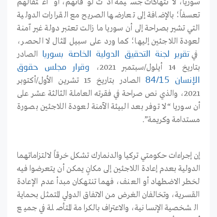
سوريا، لانتهاكات جسيمة أدت لوفاتهم، أو اعتقالهم
تعسفاً؛ بالإضافة إلى تعارضها الصريح مع القرارات الدولية
التي تشير بصراحة إلى أن سوريا ما زالت تعتبر دولة غير آمنة
لعودة اللاجئين إليها؛ كما ورد على سبيل المثال لا الحصر،
في
الصادر
تقرير
لجنة
التحقيق
الدولية
الخاصة
بسوريا
بتاريخ 14 أيلول/سبتمبر 2021،
وقرار
مجلس
حقوق
الصادر بتاريخ 15 تشرين الأول/أكتوبر
الإنسان
84/15
2021، والذي نص صراحة في فقرته العاملة الثالثة عشر على
أن سوريا “لا توفر بعد البيئة الآمنة لعودة اللاجئين بصورة
مستدامة وكريمة”.
إن إجراءات حكومتي تركيا والدنمارك تشكل خرقاً لالتزاماتهما
الدولية بعدم إعادة اللاجئين إلى مكانٍ يمكن أن يتعرضوا فيه
لخطر الاضطهاد أو العنف، فهما تنتهكان مبدأ عدم الإعادة
القسرية، وتخالفان الغرض من الاتفاق الدولي المتمثل بحماية
الشخصية الإنسانية، والاعتراف بالكرامة المتأصلة في جميع