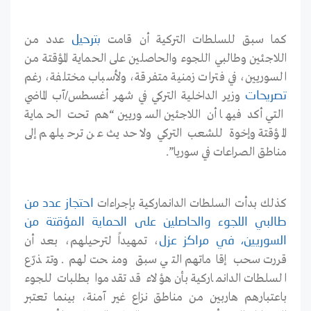
كما سبق للسلطات التركية أن قامت
عدد من
بترحيل
اللاجئين وطالبي اللجوء والحاصلين على الحماية المؤقتة من
السوريين، في فترات زمنية متفرقة، ولأسباب مختلفة، رغم
وزير الداخلية التركي في شهر أغسطس/آب الماضي
تصريحات
التي أكد فيها أن اللاجئين السوريين “هم تحت الحماية
المؤقتة وإخوة للشعب التركي ولا حديث عن ترحيلهم إلى
مناطق الصراعات في سوريا”.
كذلك بدأت السلطات الدانماركية بإجراءات
احتجاز
عدد
من
طالبي
اللجوء
والحاصلين
على
الحماية
المؤقتة
من
، تمهيداً لترحيلهم، بعد أن
السوريين
،
في
مراكز
عزل
قررت سحب إقاماتهم التي سبق ومنحت لهم. وتتذرّع
السلطات الدانماركية بأن هؤلاء قد تقدموا بطلبات للجوء
باعتبارهم هاربين من مناطق نزاع غير آمنة، بينما تعتبر