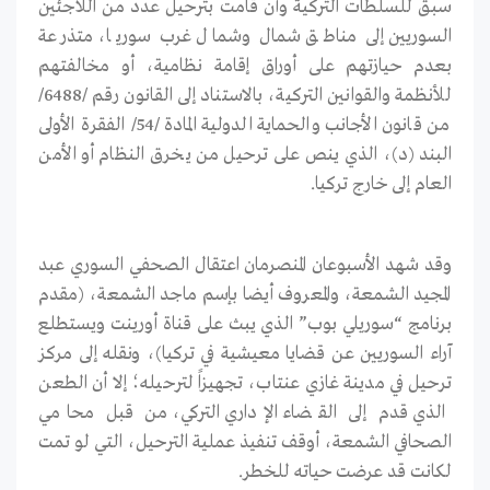
سبق للسلطات التركية وأن قامت بترحيل عدد من اللاجئين
السوريين إلى مناطق شمال وشمال غرب سوريا، متذرعة
بعدم حيازتهم على أوراق إقامة نظامية، أو مخالفتهم
للأنظمة والقوانين التركية، بالاستناد إلى القانون رقم /6488/
من قانون الأجانب والحماية الدولية المادة /54/ الفقرة الأولى
البند (د)، الذي ينص على ترحيل من يخرق النظام أو الأمن
العام إلى خارج تركيا.
وقد شهد الأسبوعان المنصرمان اعتقال الصحفي السوري عبد
المجيد الشمعة، والمعروف أيضا بإسم ماجد الشمعة، (مقدم
برنامج “سوريلي بوب” الذي يبث على قناة أورينت ويستطلع
آراء السوريين عن قضايا معيشية في تركيا)، ونقله إلى مركز
ترحيل في مدينة غازي عنتاب، تجهيزاً لترحيله؛ إلا أن الطعن
الذي قدم إلى القضاء الإداري التركي، من قبل محامي
الصحافي الشمعة، أوقف تنفيذ عملية الترحيل، التي لو تمت
لكانت قد عرضت حياته للخطر.