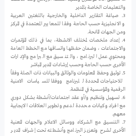
والتعليمات الخاصة بالمدير
3. صياغة التقارير الداخلية والخارجية باللغتين العربية
والانجليزية حسب الحاجة وفقا للمعايير المعتمدة في المركز
ومن الجهات المانحة.
4. إعداد ملخصات لمختلف الانشطة، بما في ذلك المؤتمرات
والاجتماعات ، وضمان حفظها واتساقها مع الخطط العامة
ومحتوي عمل البرنامج ، والتنسيق مع البرامج والإدارات
الأخرى حسب الحاجة وحسب إرشادات المدير المباشر
5. توثيق وحفظ المعلومات والوثائق والبيانات ذات الصلة وفقاً
للاحتياجات المحددة للبرنامج ووفقا للسياسات الامنية
الرقمية والمؤسسية في المنظمة.
6. تسهيل وتنظيم و/أو عقد اجتماعات/أنشطة بشكل دوري
مع افراد وكيانات محددة لدعم وتطوير العلاقات الايجابية
معهم.
7. التنسيق مع الشركاء ووسائل الاعلام والجهات المعنية
الأخرى لشرح وتعزيز البرنامج وأنشطته تحت إشراف المدير