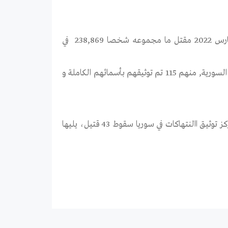
وثق مركز توثيق الانتهاكات منذ منتصف شهر آذار 2011 وحتى نهاية اذار\مارس 2022 مقتل ما مجموعه شخصا 238,869 في
و تمّ توثيق الانتهاكات خلال اذار\مارس 2022 “126” قتيل بمختلف المحافظات السورية, منهم 115 تم توثيقهم بأسمائهم الكاملة و
شهدت محافظة درعا سقوط العدد الأكبر من القتلى على أرضها حيث وثق مركز توثيق االنتهاكات في سوريا سقوط 43 قتيل، يليها