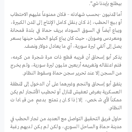
بيطلع بإيدنا شي”.
أما المدنيون -بحسب شهادته – فكان ممنوعاً عليهم الاحتطاب
أو بيع الحطب، إذ كان ينقل كامل الإنتاج إلى المدن الكبيرة،
ويباع أيضاً في السوق السوداء بريف حماة في بلدة قمحانة
ومعردس وصوران، حيث كان يباع كيلو الحطب حينها بسعر
يصل إلى ألفي ليرة سورية، أي ما يعادل دولار ونصف.
يذكر أبو إسحاق أن قريبه قطع ذات مرة شجرة من كرمه،
فتم اعتقاله وتغريمه أربعين مليون ليرة سورية، ولم يخرج
من السجن إلا عند تحرير سجن حماة وسقوط النظام.
يتفق أبو إسحاق والنجم وغيرهما على أن الدخول إلى المنطقة
العسكرية بغرض تعفيش المنازل أو تحطيب الأشجار لم يكن
ممكناً لأي شخص، إلا إذا كان يتمتع بدعمٍ من قيادات
النظام.
حاول فريق التحقيق التواصل مع العديد من تجار الحطب في
مدينة حماة والساحل السوري، ولكن لم يكن لديهم رغبة