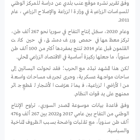
وفق تقرير نشره موقع عنب بلدي عن دراسة للمركز الوطني
للسياسات الزراعية في وزارة الزراعة والإصلاح الزراعي، عام
2011.
وعام 2020، سجّل إنتاج التفاح في سوريا نحو 267 ألف طن،
تركز معظمها في حمص وريف دمشق، في حين كانت
القلمون قبل عام 2014 تنتج بمفردها أكثر من 100 ألف طن
سنوياً، ما جعلها ركيزة أساسية في الاقتصاد الزراعي المحلي.
لكن هذا المشهد تبدّد مع الحرب؛ فقد تحولت البساتين إلى
ساحات مواجهة عسكرية، وجرى تجريف مساحات واسعة
من الأراضي الزراعية، فيما تعرّضت الأشجار لقطعٍ جائر
ممنهج على يد قوات النظام.
وفق قاعدة بيانات موسوعة المصدر السوري، تراوح الإنتاج
الوطني من التفاح بين عامي 2017 و2022 بين 267 ألف و476
ألف طن سنوياً، مع تقلبات واضحة بسبب الظروف المناخية
والسياسية.