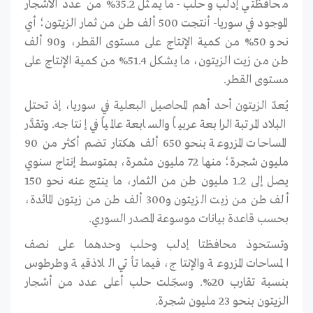
محافظتي إدلب وحلب -ما يمثل 35.2% من عدد الأشجار
الموجود في سوريا- أنتجت 500 ألف طن من ثمار الزيتون؛ أي
نحو 50% من كمية الإنتاج على مستوى القطر، و90 ألف
طن من زيت الزيتون، ما يشكل 51.4% من كمية الإنتاج على
مستوى القطر.
يُعدّ الزيتون أحد أهم المحاصيل البعلية في سوريا، إذ تحتل
البلاد المرتبة الرابعة عربياً والسابعة عالمياً في إنتاجه. وتقدَّر
المساحات المزروعة بنحو 650 ألف هكتار تضم أكثر من 90
مليون شجرة؛ منها 72 مليون مثمرة، بمتوسط إنتاج سنوي
يصل إلى 1.2 مليون طن من الثمار، ما ينتج عنه نحو 150
ألف طن من زيت الزيتون و300 ألف طن من زيتون المائدة،
بحسب قاعدة بيانات موسوعة المصدر السوري.
وتستحوذ محافظتا إدلب وحلب وحدهما على نصف
المساحات المزروعة والإنتاج، فيما تأتي اللاذقية وطرطوس
بنسبة تقارب 20%. وسجّلت حلب أعلى عدد من أشجار
الزيتون بنحو 23 مليون شجرة.