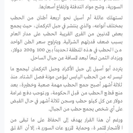
السورية، وشح مواد التدفئة وارتفاع أسعارها.
تستهلك عائلة أم أسيل نحو أربعة أطنان من الحطب
بمختلف أنواعه، والذي ينتشر في جبل التركمان، حيث يجمع
بعض المدنيين من القرى القريبة الحطب على مدار العام
بسبب ضعف قدرتهم الشرائية. ويتراوح سعر الطن الواحد
من الحطب في هذه المنطقة تحديداً بين 100 و200 دولار،
ويزداد الثمن تبعاً لبعد المسافة عن جبال الساحل.
يتردد أبو أسيل إلى جبل الأكراد وجبل التركمان ليجمع ما
تيسر له من الحطب اليابس ليؤمن مونة فصل الشتاء. منذ
ثلاثة أشهر أصبح جمع الحطب مهمة صعبة وخطيرة، بعد
منع قطع الحطب من قبل الحكومة، ويتوجب دفع غرامة
دولار عن كل كيلو حطب وسجن ثلاثة أشهر في حال القبض
على أي شخص يجمع حطب من الجبال.
ورغم أن هذا القرار يهدف إلى الحفاظ على ما تبقى من
الأشجار المثمرة، وحماية المزروعات السورية، إلا أن القلق