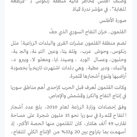
وصنف أطلس المخاطر المائية منطقة رنكوس بـ “المرتفعة
للغاية”، في مؤشر ندرة المياة.
صورة الأطلس
القلمون.. خزان التفاح السوري الذي جفّ
تضم منطقة القلمون عشرات القرى والبلدات الزراعية؛ مثل
رنكوس، وحوش عرب، وتلفيتا، وعين التينة، والجبة،
وحلبون، وعسال الورد، وصيدنايا، ومعلولا، ويبرود،
والنبك، ودير عطية، وهي بلدات اشتهرت تاريخياً بخصوبة
أراضيها وتنوع أشجارها المثمرة.
وكانت القلمون تُعرف قبل الحرب كإحدى أهم مناطق سوريا
في إنتاج التفاح والكرز والمشمش والإجاص.
وفق إحصاءات وزارة الزراعة لعام 2010، بلغ عدد أشجار
التفاح المثمرة في سوريا نحو 15 مليون شجرة على مساحة
تقارب 49 ألف هكتار، كان للقلمون منها الحصة الأكبر، إذ
أسهمت بما يتراوح بين 20 و32% من الإنتاج الكلي للتفاح،