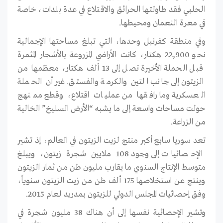
الحلبي فقد طاولتها الحرائق والاقتلاع في عدة بلدات، خاصة
في معرة النعمان ومحيطها.
وفي منطقة كفرنبل وحدها، التي تبلغ مساحتها الإجمالية
نحو 22,900 هكتار، كانت الأراضي المزروعة بالأشجار المثمرة
قبل الحملة الأخيرة تصل إلى 13 ألف هكتار، معظمها من
الزيتون إلى جانب التين والكرمة والفستق. غير أن الحملة
العسكرية وما رافقها من عمليات اقتلاع، وقطع ممنهج
حولت مساحات واسعة إلى ما يشبه “الأرض السليخ” الخالية
من الزراعة.
تعد سوريا سابع أكبر منتج لزيت الزيتون في العالم، إذ تشير
الإحصائيات إلى وجود 108 ملايين شجرة زيتون، ويبلغ
متوسط الإنتاج السنوي ما يقارب مليون طن من ثمار الزيتون
وينتج عن استخلاصها 175 ألف طن من زيت الزيتون سنوياً،
وفق إحصائيات المجلس الدولي للزيتون بمدريد لعام 2015.
وتشير الإحصائية نفسها إلى أن هناك 38 مليون شجرة في