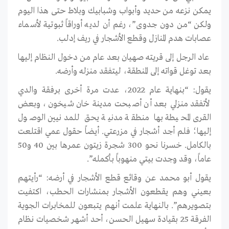
يمكن نزعه من حديد وأبواب وشبابيك وبلاط حتى هذا اليوم
ولكن “من دون جدوى”، رغم أن لديه أوراقاً ثبوتية لأسماء
عصابات هدم المنازل وقطع الأشجار في ريف إدلب.
عاد الرجل إلى قريته صهيان بعد عام من دخول النظام إليها
بعد توغل قواته إلى المنطقة، ليتفقد منزله وأرضه.
يقول: “بنهاية عام 2022، عدت مرة أخرى برفقة والدي
لأتفقد منزلي بعد أن أصبحت مدينة خان شيخون، وبعض
القرى المحيطة بها منطقة مدنية يحق للمدنيين الوصول
إليها؛ فلم أجد أشجار في مزرعتي. أيضاً حقول عمي اقتلعت
بالكامل. خسرنا نحو 300 شجرة زيتون عمرها بين 40 و50
عاماً، وقد وجدت بيتي منهوباً بأكمله”.
يقول أبو محمد عن وقائع قطع الأشجار في أرضه: “رأيتهم
بعيني وهم يقطعون الأشجار بمنشارات الحطب، اكتفيت
بتصويرهم”. بالنهاية علمت أنهم يتبعون للمخابرات الجوية
الفرقة 25 بقيادة سهيل الحسن، أحد أشهر شخصيات نظام