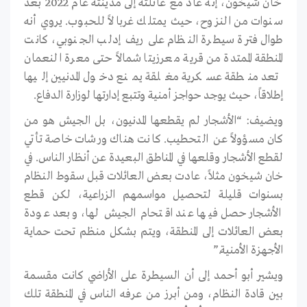
خان شيخون، إنه عاد مع عائلته إلى مدينته عام 2022 بعد
سنوات من النزوح، حيث يمتلك غربالاً للحبوب. يروي أنه
طوال فترة سيطرة النظام على ريف إدلب الجنوبي، كانت
المنطقة الممتدة من قرية معرزيتا شمالاً حتى معرة النعمان
تعد منطقة عسكرية مغلقة يمنع دخول المدنيين إليها
إطلاقاً، حيث يوجد حواجز أمنية وتتبع إدارتها لوزارة الدفاع.
ويضيف: “الأشجار لم يقطعها المدنيون، بل الجيش هو من
كان مسؤولاً عن التحطيب. كانت هناك ورشات خاصة تأتي
لقطع الأشجار وقلعها في المناطق البعيدة عن أنظار الناس. في
خان شيخون مثلاً، عادت بعض العائلات قبل سقوط النظام
بسنوات قليلة لتحصيل مواسمهم الزراعية، لكن قطع
الأشجار حصل فيها عند اقتحام الجيش لها، وبعد عودة
بعض العائلات إلى المنطقة، ويتم بشكل منظم تحت حماية
الأجهزة الأمنية.”
ويشير أبو أحمد إلى أن السيطرة على الأراضي كانت مقسمة
بين قادة النظام، ومن أبرز من عرفه الناس في المنطقة تلك