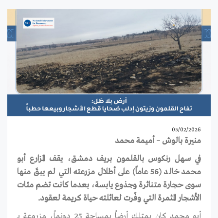
05/02/2026
منيرة بالوش – أميمة محمد
في سهل رنكوس بالقلمون بريف دمشق، يقف المزارع أبو
محمد خالد (56 عاماً) على أطلال مزرعته التي لم يبقَ منها
سوى حجارة متناثرة وجذوع يابسة، بعدما كانت تضم مئات
الأشجار المثمرة التي وفّرت لعائلته حياة كريمة لعقود.
أبو محمد كان يمتلك أرضاً بمساحة 25 دونماً، مزروعة بـ