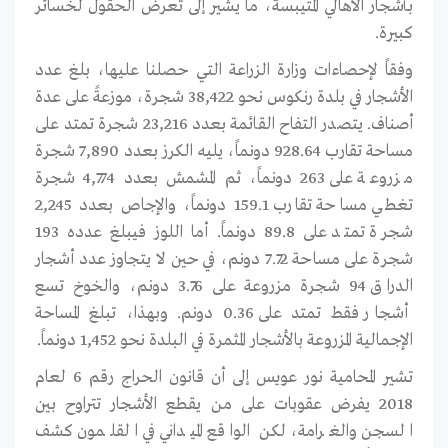
بأشجار الأهالي المتيبسة، ما يشير إلى تعرض الحقول لخسائر
كبيرة.
وفقاً لإحصاءات وزارة الزراعة التي حصلنا عليها، بلغ عدد
الأشجار في بلدة رنكوس نحو 38,422 شجرة، موزعةً على عدة
أصناف. يتصدر التفاح القائمة بعدد 23,216 شجرة تمتد على
مساحة تقارب 928.64 دونماً، يليه الكرز بعدد 7,890 شجرة
مزروعة على 263 دونماً، ثم المشمش بعدد 4,774 شجرة
تغطي مساحة تقارب 159.1 دونماً، والإجاص بعدد 2,245
شجرة تمتد على 89.8 دونماً. أما اللوز فيبلغ عدده 193
شجرة على مساحة 7.72 دونم، في حين لا يتجاوز عدد أشجار
الدراق 94 شجرة مزروعة على 3.76 دونم، والخوخ تسع
أشجار فقط تمتد على 0.36 دونم. وبهذا، تبلغ المساحة
الإجمالية المزروعة بالأشجار المثمرة في البلدة نحو 1,452 دونماً.
تشير المحامية نور عويس إلى أن قانون الحراج رقم 6 لعام
2018 يفرض عقوبات على من يقطع الأشجار تتراوح بين
السجن والغرامة، لكن الواقع الميداني في القلمون كشف