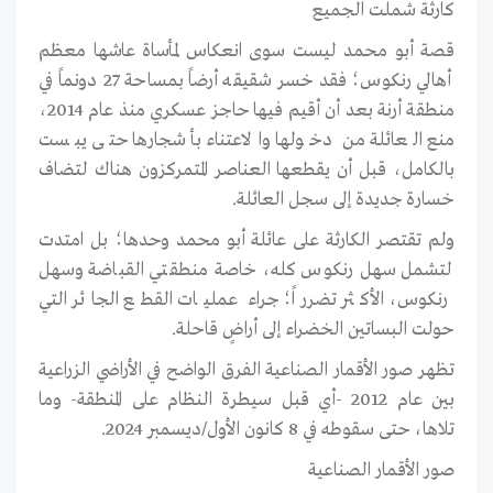
كارثة شملت الجميع
قصة أبو محمد ليست سوى انعكاس لمأساة عاشها معظم
أهالي رنكوس؛ فقد خسر شقيقه أرضاً بمساحة 27 دونماً في
منطقة أرنة بعد أن أقيم فيها حاجز عسكري منذ عام 2014،
منع العائلة من دخولها والاعتناء بأشجارها حتى يبست
بالكامل، قبل أن يقطعها العناصر المتمركزون هناك لتضاف
خسارة جديدة إلى سجل العائلة.
ولم تقتصر الكارثة على عائلة أبو محمد وحدها؛ بل امتدت
لتشمل سهل رنكوس كله، خاصة منطقتي القباضة وسهل
رنكوس، الأكثر تضرراً؛ جراء عمليات القطع الجائر التي
حولت البساتين الخضراء إلى أراضٍ قاحلة.
تظهر صور الأقمار الصناعية الفرق الواضح في الأراضي الزراعية
بين عام 2012 -أي قبل سيطرة النظام على المنطقة- وما
تلاها، حتى سقوطه في 8 كانون الأول/ديسمبر 2024.
صور الأقمار الصناعية