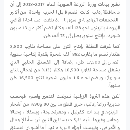
تشير بيانات وزارة الزراعة السورية لعام 2017–2018 إلى أن
محافظة إدلب كانت تضم قبل الحرب واحدة من أكبر
التجمعات الزراعية في سوريا، إذ بلغت مساحة الأراضي
المزروعة بالزيتون نحو 128 ألف هكتار تضم أكثر من 13 مليون
شجرة، بإنتاج سنوي يصل إلى 75 ألف طن.
كما عُرفت المنطقة بإنتاج التين على مساحة تقارب 3,800
هكتار تضم ما يقارب 882 ألف شجرة بقدرة إنتاجية سنوية
تصل إلى 17,500 طن، إضافة إلى الفستق الحلبي الذي
يشغل مساحة تقارب 10,500 هكتار (13% من إجمالي إنتاج
سوريا)، ويضم نحم 1.6 مليون شجرة تنتج 16,500 طن
سنوياً.
لكن هذه الثروة الزراعية تعرضت لتدمير واسع، فبحسب
مديرية زراعة إدلب، جرى قطع ما بين 80 و90% من أشجار
الزيتون في بلدات كفرنبل، ومعرتحرمة، وبسقلا، وجبالا
وحاس وغيرها، فيما تركت بساتين التين فريسةً للإهمال
والأمراض، وتيبست أجزاء كبيرة منها. أما أشجار الفستق