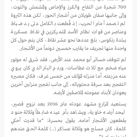
700 شجرة من التفاح والكرز والإجاص والمشمش والتوت،
وإلى جانبها صفان طويلان من أشجار الحور، لكن هذه الثروة
لم تصمد أمام الحرب، إذ قُطعت بالكامل على يد ضباط
وعناصر من قوات نظام الأسد المتمركزين في نقاط عسكرية
ببلدة رنكوس، بلغ عددها نحو عشر نقاط، كان يتم حول كل
واحدة منها تجريف ما يقارب خمسين دونماً من الأشجار.
لم تتوقف خسائر أبو محمد عند الأرض، فقد سُرق له موتور
مياه ضخم مع ثلاث غطاسات، وردم البئر الذي كان يروي
منه مزرعته. أما منزله المؤلف من خمس غرف، فكان مصيره
التفجير بعد سرقة محتوياته، إلى جانب تفجير منزلين آخرين
يعودان لأبناء عمومته الملاصقين لأرضه.
يستعيد المزارع مشهد عودته عام 2016 بعد نزوح قصير،
ليجد أرضه خاوية، ويشاهد بأم عينه ضابطاً وثلاثة جنود
يقطعون الأشجار أمامه. يقول بحسرة: “ما قدرت أحكي
كلمة، كان مسلح هو وثلاثة عساكر (..) كلمة الحق عندهم