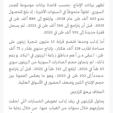
تظهر بيانات الإنتاج -بحسب قاعدة بيانات موسوعة المصدر
السوري- تفاوتاً ملحوظاً في السنوات الأخيرة، إذ بلغ المحصول
نحو 665 ألف طن عام 2018، وارتفع إلى 884 ألف طن في
2019، قبل أن يتراجع إلى 566 ألف طن في 2021، ثم يسجل
قفزة جديدة إلى 991 ألف طن في 2022.
أما إدلب وحدها فتضم قرابة 13 مليون شجرة زيتون على
مساحة تقارب 128 ألف هكتار، بإنتاج سنوي يقدّر بـ 75 ألف
طن، لتبقى من أهم مناطق زراعة الزيتون في البلاد. ورغم
ذلك، لم يتجاوز حجم الصادرات السورية من الزيتون سوى
65 طناً في 2021، ارتفع إلى 312 طناً في 2022، قبل أن يتراجع
مجدداً إلى 102 طن في 2023، وهو ما يعكس الفجوة بين
حجم الإنتاج الكبير وضعف الحضور في الأسواق العالمية.
الجفاف يرهق المزارعين
يحاول المزارعون في ريف إدلب تعويض الخسارات اللي لحقت
بمزارعهم خلال سنوات من الغياب عنها، من خلال رعاية ما