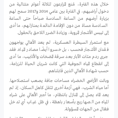
خلال هذه الفترة، مُنع المزارعون لثلاثة أعوام متتالية من
دخول أراضيهم، في الفترة بين عامي 2014 و2017 سمح لهم
بزيارة أرضهم من الساعة السادسة صباحاً حتى الساعة
السادسة مساءً من دون الإقامة الدائمة بمنازلهم، ما أدى
إلى تيبس الأشجار المروية، وزيادة الضرر اللاحق بالحقول.
مع استمرار السيطرة العسكرية، لم يعد الأهالي يواجهون
فقدان الأشجار فحسب، بل خسروا أيضًا مصادر المياه. فقد
جرى ردم مئات الآبار بعد سرقة المضخات والأنابيب، ما أدى
إلى انقطاع المياه الجوفية التي كانت شريان الحياة للزراعة،
حسب شهادة الأهالي الذين قابلناهم.
وباتت الأراضي الخضراء مساحات جافة يصعب استصلاحها.
أما مياه الشرب، فهي أزمة أخرى تثقل كاهل السكان، إذ لم
يعد الماء يصل إلى المنازل بانتظام، ما أجبر الأهالي على شراء
المياه من الصهاريج بأسعار باهظة، في ظل غياب أي تدخل
فعّال من الجهات المسؤولة.