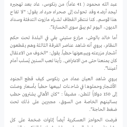
عبد الله محمود ( 41 عاماً) من رنكوس، عاد بعد تهجيره
ليجد أرضه وقد تحولت إلى صحراء جرداء. يقول: “لا تفاح
هذا الموسم.. كنا ننتظر القطاف لشراء مازوت التدفئة وسداد
الديون، اليوم لم يبقَ سوى الخسارة”.
أما خالد بالوش، مزارع ستيني بقي في البلدة تحت حكم
النظام، يروي أنه شاهد عناصر الفرقة الثالثة وهم يقطعون
أشجار مزرعته ويبيعونها حطباً. يقول: “الخوف من الاعتقال
كان يمنعنا حتى من الاعتراض.. رأينا تعب السنين يُسلب أمام
أعيننا”.
يروي شاهد العيان عماد من رنكوس كيف قطع الجنود
الأشجار وحملوها في شاحنات لبيعها حطباً بأسعار وصلت
إلى 150 دولاراً للطن، مضيفاً : “كان الأهالي يشترون حطب
بساتينهم الخاصة من السوق، مجبرين على ذلك تحت
ضغط الحاجة”.
فرضت الحواجز العسكرية أيضاً إتاوات ضخمة على كل