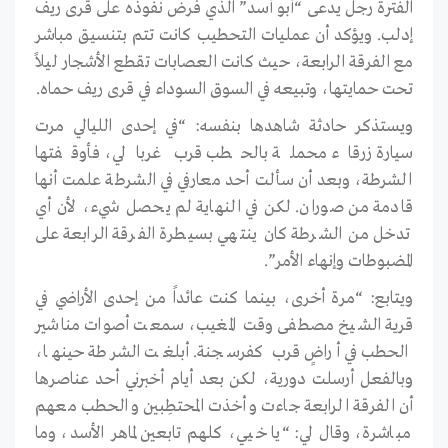
الفترة رجل يدعى “أبو أسد” الذي فرض نفوذه على قرى ريف
إدلب. ويؤكد أن عمليات التحطيب كانت تتم بتنسيق مباشر
مع الفرقة الرابعة، حيث كانت العصابات تقطع الأشجار ليلاً
تحت حمايتها، وتبيعه في السوق السوداء في قرى ريف حماه.
ويستذكر حادثة شاهدها بنفسه: “في إحدى الليالي مرت
سيارة زرقاء محملة بالحطب قرب غربالي، فأوقفتها
الشرطة، وبعد أن سألت أحد معارفي في الشرطة علمت أنها
قادمة من صوران. لكن في النهاية لم يحصل شيء، لأن أي
تدخل من الشرطة كان ينتهي بسيطرة الفرقة الرابعة على
المضبوطات وإنهاء الأمر”.
ويتابع: “مرة أخرى، بينما كنت عائداً من إحدى الأراضي في
قرية الشيخ مصطفى وقت المغيب، سمعت أصوات مناشير
الحطب في أراضٍ قرب كفرسجنة. أبلغت الشرطة حينها،
وبالفعل أرسلت دورية، لكن بعد أيام أخبرني أحد عناصرها
أن الفرقة الرابعة جاءت وأخذت المحتطِبين والحطب معهم
مباشرة، وقال لي: “يا خيي، كلهم تابعين لماهر الأسد، وما