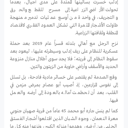
إدلب خسرت بساتينها الممتدة على مدى أجيال، بعدما
تحولت الأراضي الزراعية إلى مسرح للقطع والحرق
والتجريف، في واحدة من أوسع عمليات تدمير ممنهجة
طاولت الأشجار المثمرة التي تشكل العمود الفقري لاقتصاد
المنطقة وثقافتها الزراعية.
نزح الرجل مع أهالي بلدته قسراً عام 2019 بعد حملة
عسكرية للنظام على ريف إدلب وسيطرته عليها، ليعود بعد
سقوط النظام إلى قريته؛ فلا يجد سوى أطلال منازل منزوعة
الحديد والأسقف وأراضٍ خاوية من الزيتون والتين.
وقع الصدمة لم يقتصر على خسائر مادية فادحة، بل تسلل
إلى نفوس المزارعين، إذ أصيب أبو عصام بمرض مزمن في
القلب، بعد أن تحطمت آماله بالعودة إلى أرضه والعمل
فيها.
كما لم ينسَ جاره أبو محمد 45 عاماً من قرية صهيان جنوبي
معرة النعمان، وجوه الشبان الذين اقتلعوا أشجار الفستق
الحلبي من أرضه، وهدموا منزله الكبير، ونزعوا منه كل ما