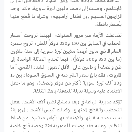
شاحنة محملة بالحطب، وفق شهادة الفلاحين الذين
قابلناهم، وصلت إلى نصف مليون ليرة سورية. هكذا وجد
المزارعون أنفسهم بين فقدان أراضيهم، وشراء ما قُطع منها
بأسعار باهظة.
تضاعفت الأزمة مع مرور السنوات، فبينما تراوحت أسعار
الحطب في السابق بين 150 و250 دولاراً للطن، تراوح سعره
العام الماضي مابين أربعة ملايين ليرة سورية إلى ستة ملايين
(ما بين 350 و500 دولاراً)، فيما تحتاج العائلة الواحدة إلى
طن ونصف أو طنين على الأقل لعبور الشتاء القاسي. أما
المازوت، فقد بلغ سعر اللتر منه في السوق السوداء بين 15
و20 ألف ليرة سورية (أكثر من دولار ونصف)، وهو ما جعل
الاعتماد عليه وسيلة بديلة للتدفئة باهظ الكلفة.
تؤكد مديرية الزراعة في ريف دمشق تضرر آلاف الأشجار بفعل
التحطيب والقطع الممنهج، وكذلك تيبس الأشجار المرورية؛
بسبب عدم سقايتها والاهتمام بها بأوامر مباشرة من ضباط
النظام، وعليه فقد وصلت للمديرية 224 رخصة قلع خاصة