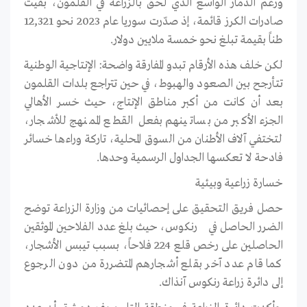
ورغم الدمار الواسع الذي لحق بالزراعة في القلمون، بقيت
صادرات الكرز قائمة، إذ صدّرت سوريا عام 2023 نحو 12,321
طناً بقيمة تبلغ نحو خمسة ملايين دولار.
لكن خلف هذه الأرقام تبدو المفارقة واضحة: الإنتاجية الوطنية
تتأرجح بين الصعود والهبوط، في حين تتراجع بلدات القلمون
بعد أن كانت من أكبر مناطق الإنتاج، حيث خسر الأهالي
الجزء الأكبر من بساتينهم بفعل القطع الممنهج للأشجار،
لتختفي آلاف الأطنان من السوق المحلية، تاركة وراءها خسائر
فادحة لا تعكسها الجداول الرسمية وحدها.
خسارة زراعية وبيئية
حصل فريق التحقيق على إحصائيات من وزارة الزراعة توضح
الضرر الحاصل في رنكوس، حيث بلغ عدد الفلاحين الموثقين
الحاصلين على رخص قلع 224 فلاحاً، بسبب تيبس الأشجار،
كما قام عدد آخر بقلع أشجارهم المتضررة من دون الرجوع
إلى دائرة زراعة رنكوس آنذاك.