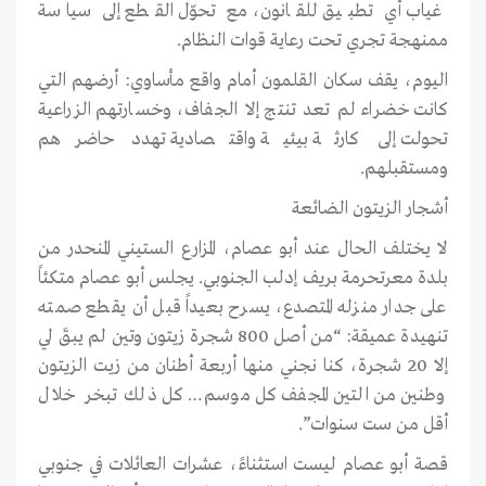
غياب أي تطبيق للقانون، مع تحوّل القطع إلى سياسة
ممنهجة تجري تحت رعاية قوات النظام.
اليوم، يقف سكان القلمون أمام واقع مأساوي: أرضهم التي
كانت خضراء لم تعد تنتج إلا الجفاف، وخسارتهم الزراعية
تحولت إلى كارثة بيئية واقتصادية تهدد حاضرهم
ومستقبلهم.
أشجار الزيتون الضائعة
لا يختلف الحال عند أبو عصام، المزارع الستيني المنحدر من
بلدة معرتحرمة بريف إدلب الجنوبي. يجلس أبو عصام متكئاً
على جدار منزله المتصدع، يسرح بعيداً قبل أن يقطع صمته
تنهيدة عميقة: “من أصل 800 شجرة زيتون وتين لم يبقَ لي
إلا 20 شجرة، كنا نجني منها أربعة أطنان من زيت الزيتون
وطنين من التين المجفف كل موسم… كل ذلك تبخر خلال
أقل من ست سنوات”.
قصة أبو عصام ليست استثناءً، عشرات العائلات في جنوبي