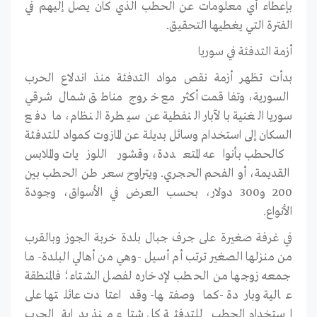
بإعطاء أي معلومات عن الحطب الذي كان يصل إليهم في
الفترة التي يغطيها التحقيق.
أزمة التدفئة في سوريا
بدأت تظهر أزمة نقص مواد التدفئة منذ اندلاع الحرب
السورية، وتفاقمت أكثر مع خروج مناطق شمال شرقي
سوريا الغنية بالآبار النفطية عن سيطرة النظام، ما دفع
السكان إلى استخدام وسائل بديلة عن المازوت كمواد للتدفئة
كالحطب بأنواعه المتعددة، وقشور اللوزيات والملابس
القديمة، أو الفحم الحجري. ويتراوح سعر طن الحطب بين
200 و300 دولار، بحسب العرض في الأسواق، وجودة
الأنواع.
في غرفة صغيرة على جرف جبال بلدة خربة الجوز وبالقرب
من منزلها الصغير ترتب أم أسيل -وهي من أهالي البلدة- ما
جمعه زوجها من الحطب لإدخاره لفصل الشتاء؛ فالمنطقة
عالية وباردة -كما وصفتها- وقد اعتادت عائلتها على
استخدام الحطب للتدفئة كل شتاء منذ بداية الحرب