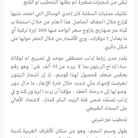
تبقى من شجيرات صغيرة لم يطلها التحطيب أو القلع.
تكثيف عمليات السقاية كان إحدى الوسائل التي اعتمد عليها
المزارع خلال الجفاف الحاصل هذا العام من خلال استجلاب
المياه عبر صهاريج يتراوح سعر الواحد منها 300 ليرة تركية أي
ما يعادل 7 دولارات، وري الأشجار من خلال الحفر حولها على
شكل دائري.
يقدر مدير زراعة إدلب مصطفى موحد في تصريح له لوكالة
سانا إنتاج الزيتون بما لا يزيد عن 55 ألف طن؛ وهو رقم
بعكس ضعف المحصول لهذا الموسم، إذ إن أشجار الزيتون
تعرضت لإجهاد مائي شديد خلال فترة الإزهار، ما حال دون
وصولها إلى مرحلة العقد، مؤكداً أن زيت الزيتون المنتج في
إدلب يُصنّف ضمن فئة الزيت البكر الممتاز، لاعتماد الأهالي
على السماد الطبيعي.
تحطيب غير شرعي
يقول وسيم النجم، وهو من سكان الأطراف الغربية لمدينة