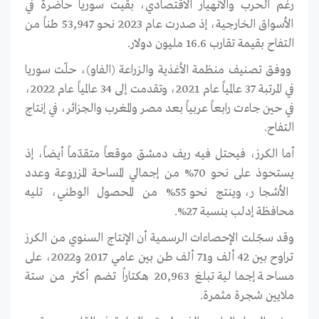
رغم الحرب والانهيار الاقتصادي، بقيت سوريا حاضرة في
الأسواق الخارجية، إذ صدرت عام 2023 نحو 53,947 طناً من
التفاح بقيمة تقارب 16.6 مليون دولار.
ووفق تصنيف منظمة الأغذية والزراعة (الفاو)، حلّت سوريا
في المرتبة 37 عالمياً عام 2021، وتقدمت إلى 34 عالمياً عام 2022،
في حين جاءت رابعاً عربياً بعد مصر والمغرب والجزائر، في إنتاج
التفاح.
أما الكرز، فيحتل فيه ريف دمشق موقعاً متقدّماً أيضاً، إذ
يستحوذ على نحو 70% من إجمالي المساحة المزروعة وعدد
الأشجار، وينتج نحو 55% من المحصول الوطني، تليه
محافظة إدلب بنسبة 27%.
وقد سجّلت الإحصاءات الرسمية أن الإنتاج السنوي من الكرز
تراوح بين 42 ألف و71 ألف طن بين عامي 2017 و2022، على
مساحة إجمالية تبلغ 20,963 هكتاراً تضم أكثر من ستة
ملايين شجرة مثمرة.