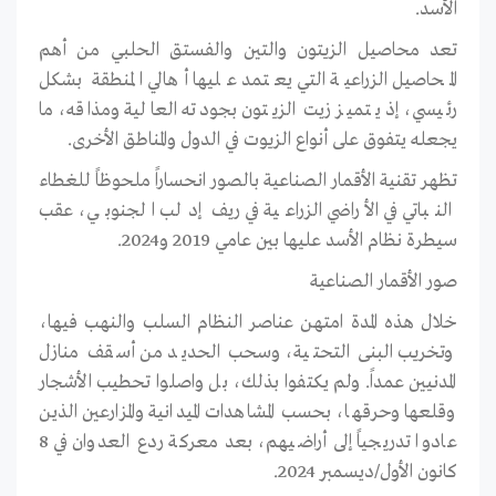
الأسد.
تعد محاصيل الزيتون والتين والفستق الحلبي من أهم
المحاصيل الزراعية التي يعتمد عليها أهالي المنطقة بشكل
رئيسي، إذ يتميز زيت الزيتون بجودته العالية ومذاقه، ما
يجعله يتفوق على أنواع الزيوت في الدول والمناطق الأخرى.
تظهر تقنية الأقمار الصناعية بالصور انحساراً ملحوظاً للغطاء
النباتي في الأراضي الزراعية في ريف إدلب الجنوبي، عقب
سيطرة نظام الأسد عليها بين عامي 2019 و2024.
صور الأقمار الصناعية
خلال هذه المدة امتهن عناصر النظام السلب والنهب فيها،
وتخريب البنى التحتية، وسحب الحديد من أسقف منازل
المدنيين عمداً. ولم يكتفوا بذلك، بل واصلوا تحطيب الأشجار
وقلعها وحرقها، بحسب المشاهدات الميدانية والمزارعين الذين
عادوا تدريجياً إلى أراضيهم، بعد معركة ردع العدوان في 8
كانون الأول/ديسمبر 2024.