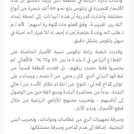
وأكدت دائرة الزراعة في منطقة التل بريف دمشق أن عدد
الأشجار المتضررة في رنكوس بلغ نحو 60 ألف شجرة من أنواع
مختلفة. وأشارت المديرية أن هذه البيانات -إلى لحظة إعداد
التقرير- تقريبية، وفق المعلومات المتوفرة لديهم؛ لأنه لم
تطلب الجهات المختصة إجراء إحصاء للأضرار الحاصلة في
سهل رنكوس بشكل دقيق.
وقدرت شعبة زراعة رنكوس نسبة الأضرار الحاصلة على
القطاع الزراعي في البلدة ما بين 65 و75 %؛ فالأهالي لم
يخسروا فقط مصدر رزقهم، بل فقدت المنطقة قسماً من
غطائها النباتي الذي كان يحمي من التصحر ويساعد على
توازن المناخ المحلي، كنوع من انتقام نظام الأسد من أهالي
البلدة، بدءاً من محاصرة البلدة ومنع الفلاحين من الوصول
إلى أراضيهم ، وتخريب ممنهج للأراضي الزراعية من خلال
قطع الأشجار، وردم الآبار،
وسرقة تجهيزات الري من غطاسات ومولدات، وتخريب البنى
التحتية، إضافة إلى هدم المداجن وسرقة ممتلكاتها.