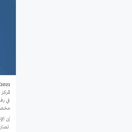
/2021
المرك
في رف
مخصصا
إن ال
تصاري