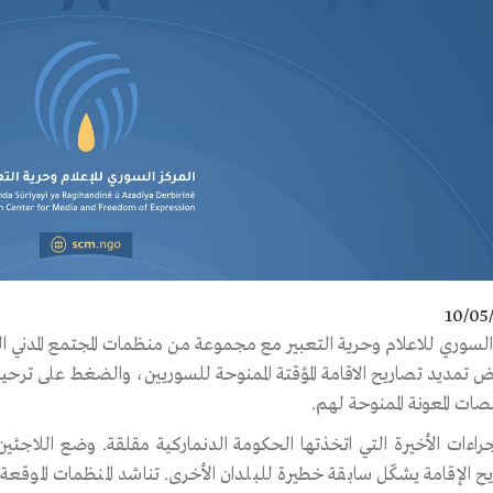
10/05
ز السوري للاعلام وحرية التعبير مع مجموعة من منظمات المجتمع المدني ا
ض تمديد تصاريح الاقامة المؤقتة الممنوحة للسوريين، والضغط على ترح
ت المعونة الممنوحة لهم.
إجراءات الأخيرة التي اتخذتها الحكومة الدنماركية مقلقة. وضع اللاج
ح الإقامة يشكّل سابقة خطيرة للبلدان الأخرى. تناشد المنظمات الموقعة 