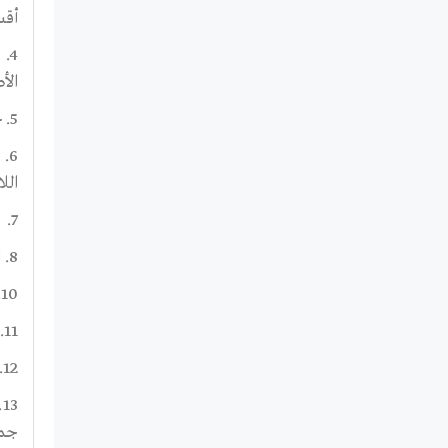
أقسا
4.
الأ
5. حضور ورش العمل التي تمثل VDC / SCM عند الحاجة
6.
الل
7. التواصل مع إدارات / برامج SCM الأخرى عند الحاجة
8. الرد على المراسلات من المنظمات الأخرى عند الضرورة
10. دعم مدير المشروع في عمله اليومي
11. حضور الاجتماعات وكتابة محضر الاجتماع
12. ترجمة النصوص القصيرة إذا لزم الأمر
3
جمي