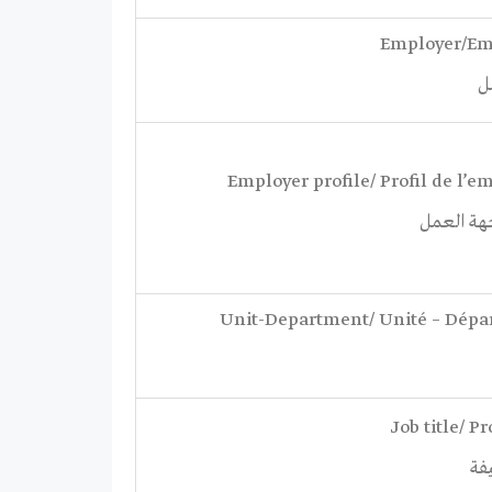
Employer/Em
ل
Employer profile/ Profil de l’e
هة العمل
Unit-Department/ Unité – Dép
Job title/ P
فة