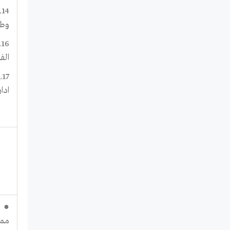
4
وطل
6
الف
7
ادا
● ا
ممت