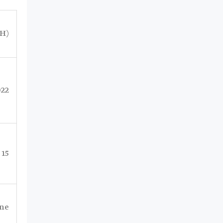
(For HR – Pour RH – خاص للموارد البشرية )
022
15 يوما من تاريخ الإعلان
ne