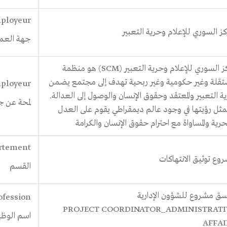
ployeur
ركز السوري للإعلام وحرية التعبير
جهة العم
المركز السوري للإعلام وحرية التعبير (SCM) هو منظمة
قلة وغير حكومية وغير ربحية تهدف إلى مجتمع يضمن
mployeur
ة التعبير والمعتقد وحقوق الإنسان والوصول إلى العدالة.
لمحة عن ج
مثل رؤيتها في وجود عالم ديمقراطي يقوم على العدل
حرية والمساواة مع احترام حقوق الإنسان والكرامة
artement
وع توثيق الانتهاكات
القسم
ق مشروع للشؤون الإدارية
rofession
PROJECT COORDINATOR_ADMINISTRATI
اسم الوظي
AFFAI