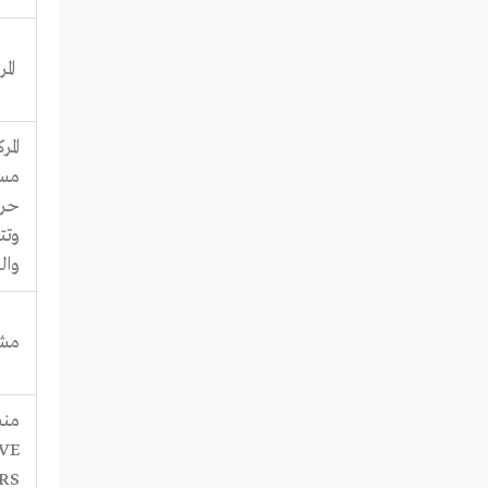
الم
مست
حري
وتت
وال
مشر
منس
VE
RS