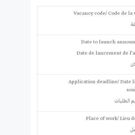
Vacancy code/ Code de la
فة
Date to launch annou
Date de lancement de l
ان
Application deadline/ Date l
sou
م الطلبات
Place of work/ Lieu d
مل