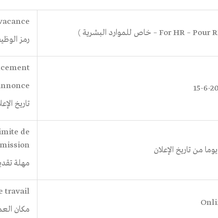
 vacance
رمز الوظي
ncement
’annonce
15-6-2
تاريخ الإعل
imite de
mission
مهلة تقدي
e travail
Onli
مكان الع