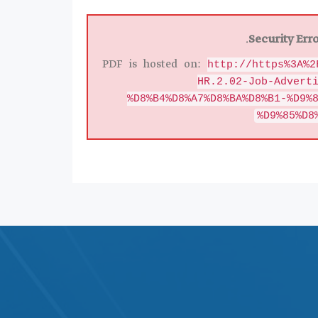
Security Erro
PDF is hosted on:
http://https%3A%2
HR.2.02-Job-Advert
%D8%B4%D8%A7%D8%BA%D8%B1-%D9%
%D9%85%D8