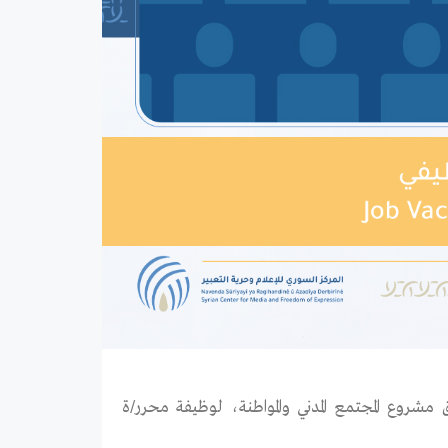
شروع المجتمع المدني والمواطنة، لوظيفة محرر/ة