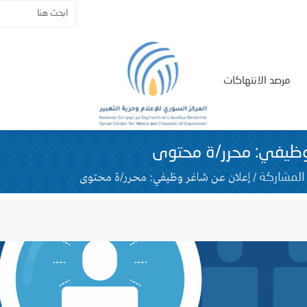
مرصد الانتهاكات
وظيفي: محرر/ة محتوى
/
إعلان عن شاغر وظيفي: محرر/ة محتوى
المشاركة