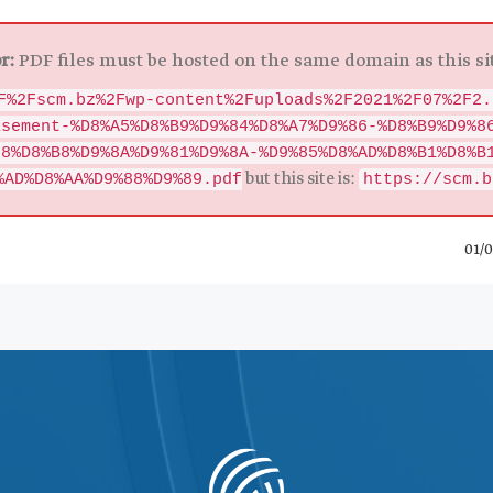
r:
PDF files must be hosted on the same domain as this sit
F%2Fscm.bz%2Fwp-content%2Fuploads%2F2021%2F07%2F2.
isement-%D8%A5%D8%B9%D9%84%D8%A7%D9%86-%D8%B9%D9%8
88%D8%B8%D9%8A%D9%81%D9%8A-%D9%85%D8%AD%D8%B1%D8%B
but this site is:
%AD%D8%AA%D9%88%D9%89.pdf
https://scm.b
01/0