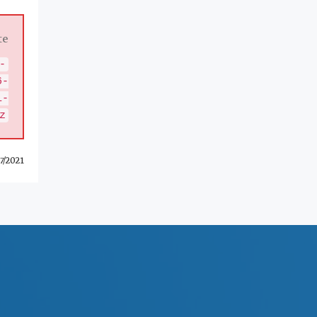
e.
-
6-
1-
z
7/2021