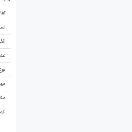
تفا
اسم
الق
عدد
نوع
مهل
مكا
الد