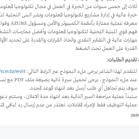
ثلاث إلى خمس سنوات من الخبرة في العمل في مجال تكنولوجيا المعلوما
خبرة عالية في إدارة مشاريع تكنولوجيا المعلومات ونشر البنى التحتية لتكن
معرفة عملية ممتازة بأنظمة الكمبيوتر والأمن ومسؤول AZURE وقواعد البيانات وأنظمة تخزين البيانات.
فهم قوي للبنية التحتية لتكنولوجيا المعلومات وأفضل ممارسات التشغي
مهارات عالية في التفكير النقدي واتخاذ القرارات والقدرة على تحديد الأول
القدرة على العمل تحت الضغط
 تقديم الطلبات:
للتقدم لهذا الشاغر يرجى ملء النموذج عبر الرابط التالي:
/scm.bz/en/it/
عند ملء النموذج، يرجى تحميل سيرة ذاتية بصيغة ملف PDF مع تسمية الملف بالأسم الكامل للمتقدم/ة.
سوف يتم تجاهل أي طلب أرسل بعد انتهاء الموعد المحدد.
ستبدأ عملية مراجعة السير الذاتية بعد انتهاء مدة الاعلان، وستتم دعوة ا
عملية التوظيف فقط لإجراء المقابلات. نعتذر عن عدم إرسال رد لباقي المت
19/0