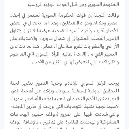
الحكومة السوري ومن قبل القوات الجوّية الروسية.
وقالت اللجنة إن قوات الحكومة السورية تستمر في إخفاء
مصير ومكان وجود المعتقلين، وهذا ما يجعل في بعض
الأحيان أقارب وأفراد أسرة الضحية عرضة للابتزاز. وتناول
التقرير القصف العشوائي في شمال سوريا، والاستيلاء على
الأراضي والعقوبات المفروضة على النظام. كما تحدث عن
التمييز الذي ما زالت تعانيه المرأة السورية في العموم
والانتهاكات التي تتعرض لها في الكثير من الأحيان.
يرحب المركز السوري للإعلام وحرية التعبير بتقرير لجنة
التحقيق الدولية المستقلة بسوريا، ويؤكد على أهمية الدور
الذي يمكن للأمم المتحدة أن تلعبه لوقف المأساة في سوريا،
لاسيما لجهة تنفيذ التوصيات التي وردت في تقرير اللجنة،
والتي شددت فيها على ضرورة وقف جميع الهجمات
العشوائية والهجمات المباشرة على المدنيين، بالإضافة الوقف