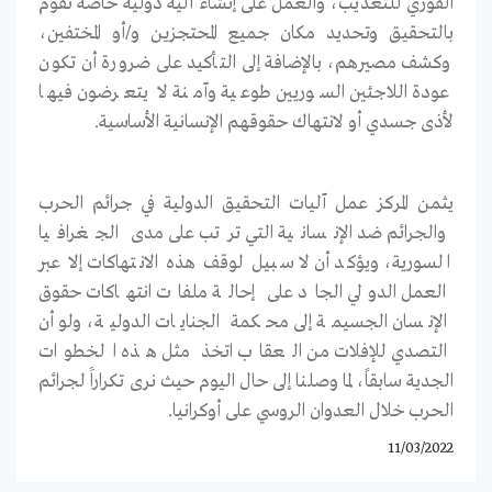
الفوري للتعذيب، والعمل على إنشاء آلية دولية خاصة تقوم
بالتحقيق وتحديد مكان جميع المحتجزين و/أو المختفين،
وكشف مصيرهم، بالإضافة إلى التأكيد على ضرورة أن تكون
عودة اللاجئين السوريين طوعية وآمنة لا يتعرضون فيها
لأذى جسدي أو لانتهاك حقوقهم الإنسانية الأساسية.
يثمن المركز عمل آليات التحقيق الدولية في جرائم الحرب
والجرائم ضد الإنسانية التي ترتب على مدى الجغرافيا
السورية، ويؤكد أن لا سبيل لوقف هذه الانتهاكات إلا عبر
العمل الدولي الجاد على إحالة ملفات انتهاكات حقوق
الإنسان الجسيمة إلى محكمة الجنايات الدولية، ولو أن
التصدي للإفلات من العقاب اتخذ مثل هذه الخطوات
الجدية سابقاً، لما وصلنا إلى حال اليوم حيث نرى تكراراََ لجرائم
الحرب خلال العدوان الروسي على أوكرانيا.
11/03/2022