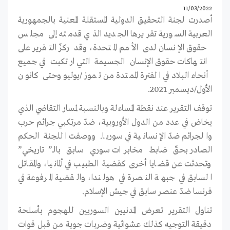
11/03/2022
أصدرت
لجنة التحقيق الدولية المستقلة المعنية بالجمهورية
العربية السورية تقريرها الجديد الذي قدمته إلى مجلس
حقوق الإنسان لدى الأمم المتحدة، وقد ركزّ التقرير على
انتهاكات حقوق الإنسان الجسيمة التي ارتكبت في جميع
أنحاء البلاد في الفترة الممتدة من تموز/يوليو وحتى كانون
الأول/ديسمبر 2021.
توقف التقرير عند نقطة المساءلة وبالنسبة لمسار التقاضي الذي
يخاض في عدد من الدول الأوروبية، ضدّ مرتكبي جرائم حرب
والجرائم ضدّ الإنسانية في سوريا. ووصفت اللجنة الحكم
الصادر بحقّ ضابط مخابرات سوري سابق بالـ”تاريخي”
وتحدثت عن قضايا أخرى كقضية الطبيب في ألمانيا، والمقاتل
السابق في جبهة النصرة في هولندا، والقضية المرفوعة في
فرنسا ضدّ عنصر سابق في جيش الإسلام.
تناول التقرير تعرض المدنيين السوريين للهجوم بأسلحة
دقيقة التوجيه كذلك عشوائية وضربات جوية من قبل قوات