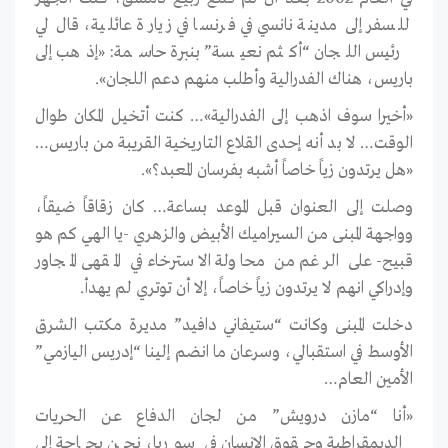
للسفر إلى مدينة نانسي في فرنسا في زيارة عائلية، قال لي
رئيس اللجان “أكثم نعيسة” بنبرة حاسمة: «إذهب إلى
باريس، هناك الفدرالية وأطلب منهم دعم اللجان».
«أخيرا سوف اذهب إلى الفدرالية»… كنت أتخيل المكان طوال
الوقت… لا بد أنه إحدى القلاع التاريخية القريبة من باريس…
«هل يرتدون زياً خاصاً أشبه بفرسان المعبد؟».
وصلت إلى العنوان قبل الموعد بساعة… كان زقاقاً ضيقاً،
وواجهة المبنى من السيراميك الأبيض والزهري -يا الهي كم هو
قبيح- على الرغم من محاولة الاسترخاء في المقهى المجاور
وإدراكي انهم لا يرتدون زياً خاصاً، إلا أن توتري لم يهدأ.
دخلت المبنى وكانت “ستيفاني دافيد” مديرة مكتب الشرق
الأوسط في استقبالي، وسرعان ما انضم إلينا “إدريس اليازمي”
الأمين العام…
«أنا “مازن درويش” من لجان الدفاع عن الحريات
الديمقراطية وحقوق الإنسان في سوريا، نحن بحاجة إلى