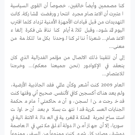
كنا مصممين وأيضاً خائفين، خصوصاً أن القوى السياسية
اعتبرت أن الاعتصام مجرد انتحار ورفضت المشاركة. كانت
التهديدات من قبل قيادات الأجهزة الأمنية تزداد كلما اقترب
اليوم المنشود، وقبل ثلاثة أيام كنا نناقش فكرة إلغاء
الاعتصام… شعرنا أننا تركنا لوحدنا بكل ما للكلمة من
معنى…
إلى أن تلقينا ذلك الاتصال من مؤتمر الفدرالية الذي كان
ينعقد في الإكوادور (نحن جميعنا معكم)… وخرجنا
للاعتصام…
العام 2009 كنت أشعر وكأن عالمي فقد الجاذبية الأرضية،
ولم يعد هناك أكسجين كافي لأتنفس. صحيح أني وقتها كنت
قد خرجت من السجن، وأن محاكمتي أمام محكمة
الجنايات العسكرية قد انتهت بسلام بعد أن حاولت
استنساخ تجربة المملكة المغربية في العدالة الانتقالية في
سوريا، إلا أن جهاز أمن الدولة أغلق مكتبي في العاصمة
دمشق، وصادر كل شيء. كنت ممنوعاً من السفر، ممنوعاً