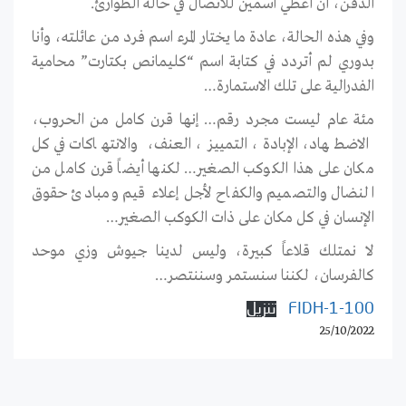
الدفن، أن أعطي اسمين للاتصال في حالة الطوارئ.
وفي هذه الحالة، عادة ما يختار المرء اسم فرد من عائلته، وأنا
بدوري لم أتردد في كتابة اسم “كليمانص بكتارت” محامية
الفدرالية على تلك الاستمارة…
مئة عام ليست مجرد رقم… إنها قرن كامل من الحروب،
الاضطهاد، الإبادة، التمييز، العنف، والانتهاكات في كل
مكان على هذا الكوكب الصغير… لكنها أيضاً قرن كامل من
النضال والتصميم والكفاح لأجل إعلاء قيم ومبادئ حقوق
الإنسان في كل مكان على ذات الكوكب الصغير…
لا نمتلك قلاعاً كبيرة، وليس لدينا جيوش وزي موحد
كالفرسان، لكننا سنستمر وسننتصر…
100-FIDH-1
تنزيل
25/10/2022