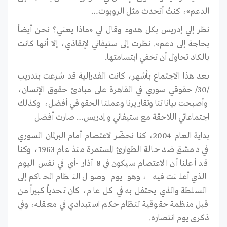
الدعم»، كنتُ أتحدث مثل الروبوت…
نظر إلي إدريس بكل هدوء وقال لي «ماذا يعني؟ نحن أيضاً
بحاجة إلى دعم». نظرت إلى ستيفاني لإنقاذي، إلا أنها كانت
بالكاد تحاول أن تخفي ابتسامتها.
بعد هذا الاجتماع بأشهر، كانت الفدرالية قد شرعت بتدريب
/30/ حقوقي سوري في القاهرة على مبادئ حقوق الإنسان،
وأصبحت بياناتنا وتقاريرنا وعملنا الحقوقي أفضل، وكذلك
اجتماعاتي اللاحقة مع ستيفاني و إدريس… صارت أفضل
بداية العام 2004، كنا نحضّر لاعتصام أمام البرلمان السوري
في دمشق ضد حالة الطوارئ المستمرة منذ عام 1963، وكنا
قد أعلنا أن الاعتصام سيكون في 8 آذار -أي في نفس اليوم
الذي أعلنت فيه-، وهو يوم وصول النظام الحاكم إلى
السلطة والذي يحتفل به في كل عام، كان تحدياً كبيراً من
قبل منظمة حقوقية لنظام حكم استبدادي في معقله، وفي
ذكرى يوم انتصاره.