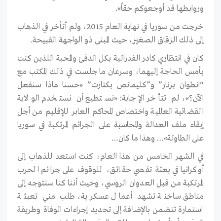
وروابطها قد أوجعوكم حقاً».
خرجت من سوريا في نهاية العام 2015، ولم أتأخر في الذهاب
إلى ذلك الزقاق الصغير، حيث المبنى ذو الواجهة القبيحة.
كان في انتظاري كادر الفدرالية بكل الدفئ والمحبة اللذين كنت
بأمس الحاجة إليهما، وسرعان ما جلست في ذلك المكتب مع
“انطوان برنار” و”كليمانص بكتارت” «حسنا ماذا سنفعل
الآن؟»، لم تتأخر الإجابة: «نستطيع أن نستخدم الولاية
القضائية العالمية واختصاص المحاكم العابر للإقليم من أجل
إبقاء ملف العدالة والمحاسبة على الجرائم المرتكبة في سوريا
على الطاولة»… وهذا ما كان…
في الشهر الخامس من هذا العام، كنت استعد للذهاب إلى
أوكرانيا في بعثة تقصي حقائق، للوقوف على جرائم الحرب
المرتكبة من قبل العدوان الروسي، وحيث أننا كنا سنتوجه إلى
مناطق ساخنة تشهد أعمال عسكرية، طلب مني تعبئة
استمارة تتضمن بالإضافة إلى تحديد إجراءات الوفاة وطريقة