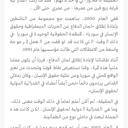
الحقيقة أنا فخور أني واحد منهم، فقد شاركت الفدرالية
قرابة ربع قرن من عمرها – من عمري حتى الآن…
ففي العام 2000، ساهمت مع مجموعة من الناشطين
بإعادة إطلاق «لجان الدفاع عن الحريات الديمقراطية وحقوق
الإنسان في سوريا»، المنظمة الحقوقية الوحيدة في سوريا -في
ذلك الوقت- التي كانت قد توقفت عن العمل إثر موجة
واسعة من الاعتقالات التي طالت مؤسسيها عام 1991.
أثناء نقاشاتنا لإعادة إطلاق لجان الدفاع، قررنا أن يكون عملنا
علنياً هذه المرة، وكنا نستعرض نقاط قوتنا ونتحدث عن تغير
الواقع المحلي في سوريا وعن عالمية حقوق الإنسان، وكان زملائي
القدامى يرددون دائماً «نحن أيضاً أعضاء في الفدرالية الدولية
لحقوق الإنسان».
في الحقيقة، لم أكن أعلم تماماً في ذلك الوقت معنى ذلك،
وما هي الفدرالية الدولية لحقوق الإنسان، لكن كانت هذه
الجملة تبعث في داخلي نوع من الطمأنينة.
في العام 2002 بعد أن تم قمع ربيع دمشق، كنت أتجهز