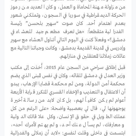
من مزاولة مهنة المحاماة والعمل، وكان العديد من رموز
الحركة الديمقراطية في سوريا في السجون، وتملكني شعور
بعدم اهتمام أحد. كان صوت “سهير بلحسن” رئيسة
الفدرالية متقطعاً: «هل تعرف مطعم جيد للعشاء في
دمشق؟» وفعلاً كنت في اليوم التالي أتناول العشاء مع سهير
وإدريس في المدينة القديمة بدمشق، وكانت وجباتنا التالية مع
عائلات زملائنا المعتقلين في منازلهم.
قبل إطلاق سراحي من السجن عام 2015، أُخذت إلى مكتب
وزير العدل في دمشق للقائه، وكان في نفس المبنى الذي يضم
محكمة أمن الدولة، ومن ثم محكمة قضايا الإرهاب، يبدو
أن الاعتقال والتعذيب والإخفاء القسري المتكرر قرابة الأربعة
أعوام لم يكن كافياً لهم، بل كان لابد من رسالة أخيرة
يوجهونها لي، قال لي بعصبية واضحة: «على الرغم من كل
عملك الطويل في حقوق الإنسان، وكل علاقاتك الدولية
ومعارفك، لم يسأل عنك أحد، ولم يهتم لأمرك أحد»،
ابتسمت في داخلي وقلت لنفسي: «لابد أن زملائي والفدرالية