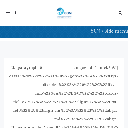
oggle
gation
Side menu
/
Side menu
SCM
[ffb_paragraph_0 unique_id=”1rmck2a3″
data=”%7B%22o%22%3A%7B%22gen%22%3A%7B%22ffsys-
disabled%22%3A%220%22%2C%22ffsys-
info%22%3A%22%7B%7D%22%2C%22text-is-
richtext%22%3A%221%22%2C%22align%22%3A%22text-
left%22%2C%22align-sm%22%3A%22%22%2C%22align-
md%22%3A%22%22%2C%22align-
lg%22%3A%22%22%7D%7D%7D”][ffb_param route=”o gen