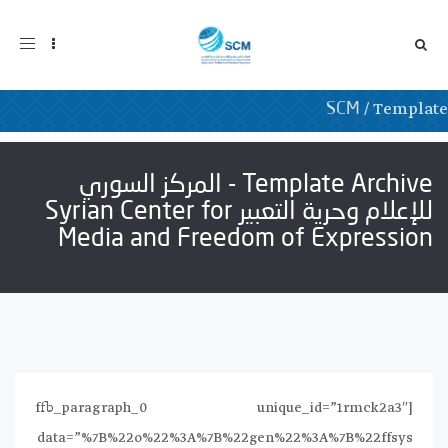
oggle
gation
Template
/
Template
SCM
Template Archive - المركز السوري
للإعلام وحرية التعبير Syrian Center for
Media and Freedom of Expression
[ffb_paragraph_0 unique_id=”1rmck2a3″
data=”%7B%22o%22%3A%7B%22gen%22%3A%7B%22ffsys