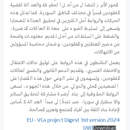
المحور الأبرز للنضال من أجل الحقيقة والعدالة لقضية
المفقودين قسراً في مختلف المناطق السورية. كما تمثل هذه
الحركات والروابط أمل الكثيرين في تحقيق العدالة للضحايا
وتسعى إلى تسليط الضوء على معاناة العائلات المتضررة،
والضغط على السلطات من أجل تقديم معلومات واضحة
عن مصير المعتقلين والمفقودين، وضمان محاسبة المسؤولين
عن الانتهاكات.
يعمل الناشطون في هذه الروابط على توثيق حالات الاعتقال
والاختفاء القسري، وتقديم الدعم القانوني والنفسي لعائلات
المفقودين، ويُسهمون في نشر الوعي حول هذه القضايا على
الصعيدين المحلي والدولي. من خلال هذه الجهود، تسعى
الروابط الحقوقية إلى بناء أرضية مشتركة لتحقيق السلام
والاستقرار في سوريا، مستندةً إلى مبدأ العدالة كأساس
لإعادة بناء الثقة بين أفراد المجتمع وتعزيز المصالحة.
EU – VGs project Digest 3rd version 2024
[AR]
Download