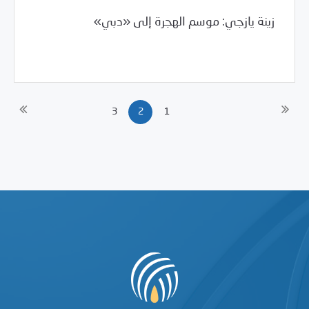
زينة يازجي: موسم الهجرة إلى «دبي»
11/29/2011
المشهد السوري
3
2
1