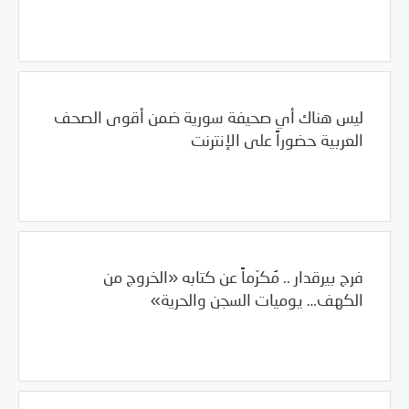
12/08/2011
المشهد السوري
ليس هناك أي صحيفة سورية ضمن أقوى الصحف
العربية حضوراً على الإنترنت
11/30/2011
المشهد السوري
فرج بيرقدار .. مُكرّماً عن كتابه «الخروج من
الكهف… يوميات السجن والحرية»
11/29/2011
المشهد السوري