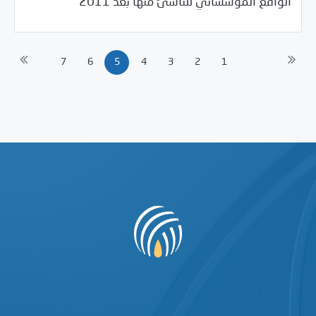
الواقع المؤسساتي للناشئ منها بعد 2011
7
6
5
4
3
2
1