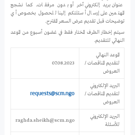
عنوان بريد إلكتروني آخر أو بدون مرفقات
.
كما نشجع
المهتمين على إرسال أسئلتكم إلينا للحصول بخصوص أي
توضيحات قبل تقديم عرض السعر المقترح.
سيتم إخطار الطرف المختار فقط في غضون أسبوع من الموعد
النهائي للتقديم.
الموعد النهائي
لتقديم المناقصات /
07.08.2023
العروض
البريد الإلكتروني
لتقديم المناقصات /
requests@scm.ngo
العروض
البريد الإلكتروني
raghda.sheikh@scm.ngo
للأسئلة