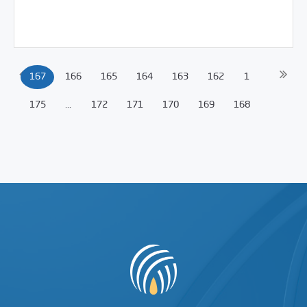
Uncategorized
01/18/2011
167
166
165
164
163
162
1
175
...
172
171
170
169
168