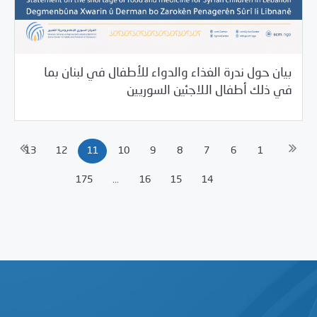
بيان حول ندرة الغذاء والدواء للأطفال في لبنان بما
10/19/2021
بيانات المركز
في ذلك أطفال اللاجئين السوريين
13
12
11
10
9
8
7
6
1
175
...
16
15
14