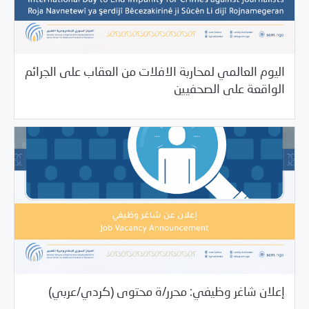
اليوم العالمي لمحاربة الافلات من العقاب على الجرائم
11/02/2021
بيانات المركز
الواقعة على الصحفيين
10/29/2021
فرص التدريب و المشاركة
إعلان شاغر وظيفي: محرر/ة محتوى (كردي/عربي)