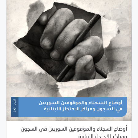
أوضاع السجناء والموقوفين السوريين في السجون
/
11/09/2021
دراسات المركز
مرصد الانتهاكات
ومراكز الاحتجاز اللبنانية