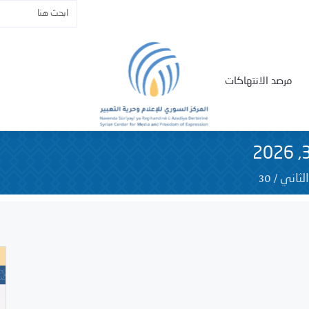
مرصد الانتهاكات
30
/
لثاني